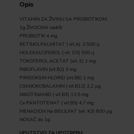
Opis
VITAMIN ZA ŽIVINU SA PROBIOTIKOM.
1g ŽIVOCINA sadrži:
PROBIOTIK 4 mg
RETINOLPALMITAT ( vit.A): 2.500 i.j.
HOLEKALCIFEROL ( vit. D3) 500 i.j.
TOKOFEROL ACETAT (vit. E) 1 mg
RIBOFLAVIN (vit.B2) 3 mg
PIRIDOKSIN HLORID (vit.B6) 1 mg
CIJANOKOBALAMIN ( vit.B12) 2,2 µg
NIKOTINAMID ( vit.B3) 13,5 mg
Ca PANTOTENAT ( vit.B5) 4,7 mg
MENADION Na BISULFAT (vit. K3) 800 µg
NOSAČ do 1g.
UPUTSTVO ZA UPOTREBU: