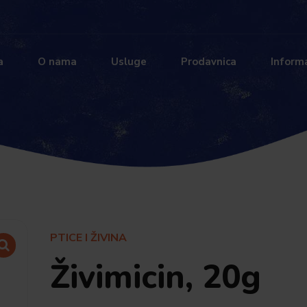
a
O nama
Usluge
Prodavnica
Informa
PTICE I ŽIVINA
Živimicin, 20g