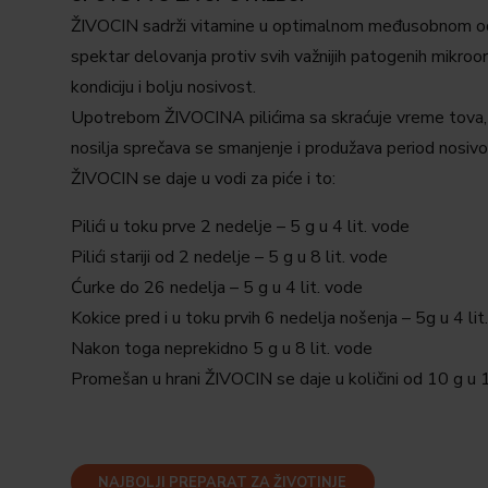
ŽIVOCIN sadrži vitamine u optimalnom međusobnom odnosu
spektar delovanja protiv svih važnijih patogenih mikroor
kondiciju i bolju nosivost.
Upotrebom ŽIVOCINA pilićima sa skraćuje vreme tova, ko
nosilja sprečava se smanjenje i produžava period nosivos
ŽIVOCIN se daje u vodi za piće i to:
Pilići u toku prve 2 nedelje – 5 g u 4 lit. vode
Pilići stariji od 2 nedelje – 5 g u 8 lit. vode
Ćurke do 26 nedelja – 5 g u 4 lit. vode
Kokice pred i u toku prvih 6 nedelja nošenja – 5g u 4 lit
Nakon toga neprekidno 5 g u 8 lit. vode
Promešan u hrani ŽIVOCIN se daje u količini od 10 g u 
NAJBOLJI PREPARAT ZA ŽIVOTINJE