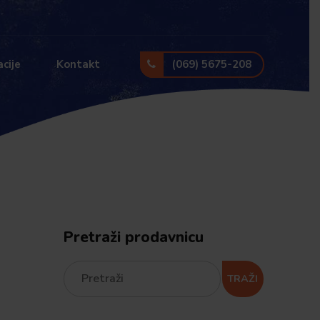
(069) 5675-208
cije
Kontakt
Pretraži prodavnicu
TRAŽI