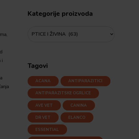
Kategorije proizvoda
zma,
od
 i
Tagovi
na
ACANA
ANTIPARAZITICI
ćanja
ANTIPARAZITSKE OGRLICE
AVE VET
CANINA
DR VET
ELANCO
ESSENTIAL