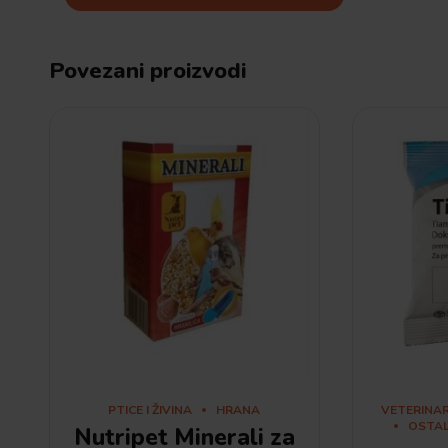
Povezani proizvodi
PTICE I ŽIVINA
HRANA
VETERINA
OSTA
Nutripet Minerali za