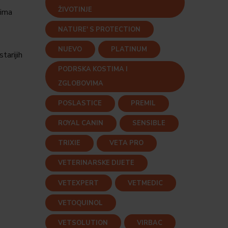
ŽIVOTINJE
 ima
NATURE' S PROTECTION
NUEVO
PLATINUM
tarijih
PODRSKA KOSTIMA I
ZGLOBOVIMA
POSLASTICE
PREMIL
ROYAL CANIN
SENSIBLE
TRIXIE
VETA PRO
VETERINARSKE DIJETE
VETEXPERT
VETMEDIC
VETOQUINOL
VETSOLUTION
VIRBAC