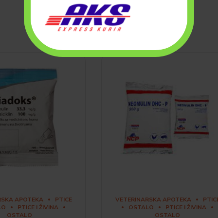
RSKA APOTEKA
PTICE
VETERINARSKA APOTEKA
PTIC
LO
PTICE I ŽIVINA
OSTALO
PTICE I ŽIVINA
OSTALO
OSTALO