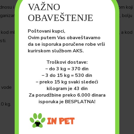
VAŽNO
 i visokoj koncentraciji, što u kombinaciji sa probiotikom koji
OBAVEŠTENJE
ganizama obezbeđuje bolje iskorišćenje hrane, bolji prirast, bolju
Poštovani kupci,
d mladih kokica se postiže maksimalna proizvodnja jaja, a kod s
Ovim putem Vas obaveštavamo
ti.
da se isporuka poručene robe vrši
kurirskom službom AKS.
Troškovi dostave:
– do 3 kg = 370 din
– 3 do 15 kg = 530 din
– preko 15 kg svaki sledeći
. vode
kilogram je 43 din
Za porudžbine preko 6.000 dinara
isporuka je BESPLATNA!
10 kg.