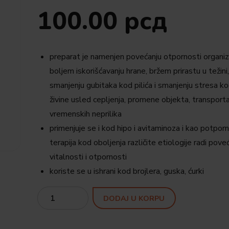
100.00
рсд
preparat je namenjen povećanju otpornosti organi
boljem iskorišćavanju hrane, bržem prirastu u težini,
smanjenju gubitaka kod pilića i smanjenju stresa k
živine usled cepljenja, promene objekta, transporta
vremenskih neprilika
primenjuje se i kod hipo i avitaminoza i kao potpor
terapija kod oboljenja različite etiologije radi pove
vitalnosti i otpornosti
koriste se u ishrani kod brojlera, guska, ćurki
Quantity
DODAJ U KORPU