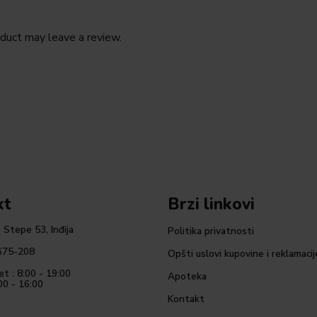
duct may leave a review.
kt
Brzi linkovi
 Stepe 53, Inđija
Politika privatnosti
675-208
Opšti uslovi kupovine i reklamacij
et : 8:00 - 19:00
Apoteka
00 - 16:00
Kontakt