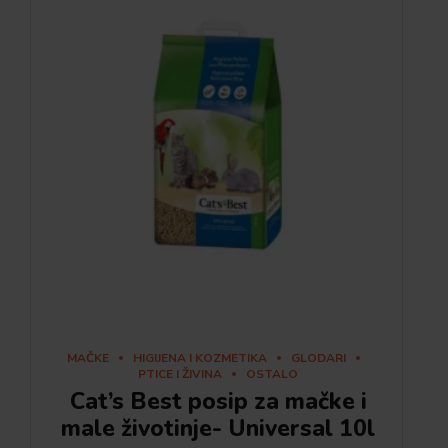
MAČKE
HIGIJENA I KOZMETIKA
GLODARI
PTICE I ŽIVINA
OSTALO
Cat’s Best posip za mačke i
male životinje- Universal 10l