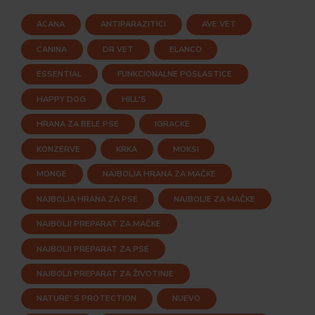
ACANA
ANTIPARAZITICI
AVE VET
CANINA
DR VET
ELANCO
ESSENTIAL
FUNKCIONALNE POSLASTICE
HAPPY DOG
HILL'S
HRANA ZA BELE PSE
IGRACKE
KONZERVE
KRKA
MOKSI
MONGE
NAJBOLJA HRANA ZA MAČKE
NAJBOLJA HRANA ZA PSE
NAJBOLJE ZA MAČKE
NAJBOLJI PREPARAT ZA MAČKE
NAJBOLJI PREPARAT ZA PSE
NAJBOLJI PREPARAT ZA ŽIVOTINJE
NATURE' S PROTECTION
NUEVO