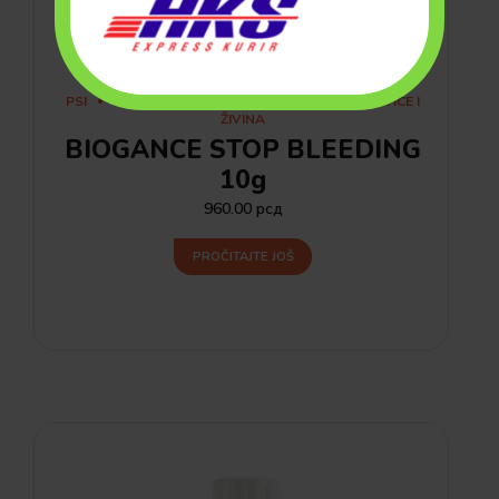
PSI
MAČKE
GLODARI
GOLUBOVI
PTICE I
ŽIVINA
BIOGANCE STOP BLEEDING
10g
960.00
рсд
PROČITAJTE JOŠ