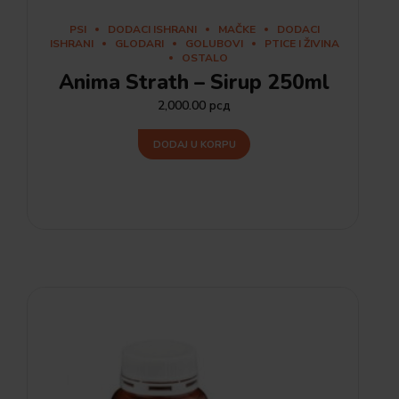
PSI
DODACI ISHRANI
MAČKE
DODACI
ISHRANI
GLODARI
GOLUBOVI
PTICE I ŽIVINA
OSTALO
Anima Strath – Sirup 250ml
2,000.00
рсд
DODAJ U KORPU