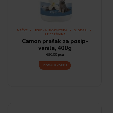
MAČKE
HIGIJENA I KOZMETIKA
GLODARI
PTICE I ŽIVINA
Camon prašak za posip-
vanila, 400g
690.00
рсд
DODAJ U KORPU