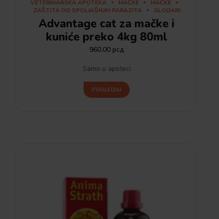
VETERINARSKA APOTEKA
MAČKE
MAČKE
ZAŠTITA OD SPOLJAŠNJIH PARAZITA
GLODARI
Advantage cat za mačke i
kuniće preko 4kg 80ml
960.00
рсд
Samo u apoteci
POGLEDAJ