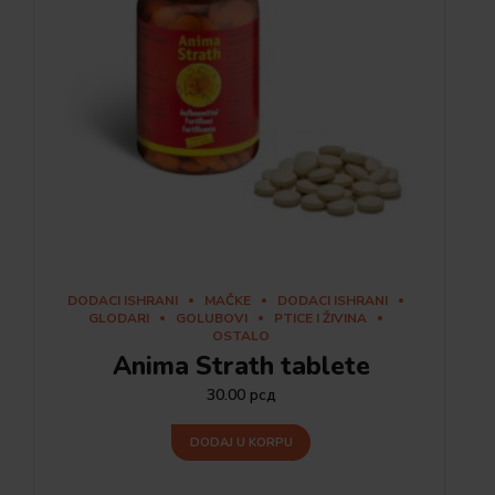
DODACI ISHRANI
MAČKE
DODACI ISHRANI
GLODARI
GOLUBOVI
PTICE I ŽIVINA
OSTALO
Anima Strath tablete
30.00
рсд
DODAJ U KORPU