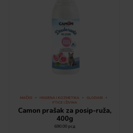
MAČKE
HIGIJENA I KOZMETIKA
GLODARI
PTICE I ŽIVINA
Camon prašak za posip-ruža,
400g
690.00
рсд