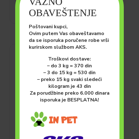
VAŽNO
DODAJ U KORPU
OBAVEŠTENJE
Poštovani kupci,
Ovim putem Vas obaveštavamo
da se isporuka poručene robe vrši
kurirskom službom AKS.
Troškovi dostave:
– do 3 kg = 370 din
– 3 do 15 kg = 530 din
– preko 15 kg svaki sledeći
kilogram je 43 din
Za porudžbine preko 6.000 dinara
isporuka je BESPLATNA!