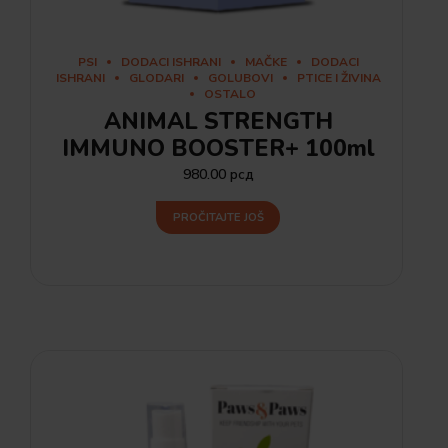
PSI
DODACI ISHRANI
MAČKE
DODACI
ISHRANI
GLODARI
GOLUBOVI
PTICE I ŽIVINA
OSTALO
ANIMAL STRENGTH
IMMUNO BOOSTER+ 100ml
980.00
рсд
PROČITAJTE JOŠ