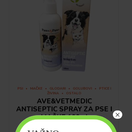
PSI
MAČKE
GLODARI
GOLUBOVI
PTICE I
ŽIVINA
OSTALO
AVE&VETMEDIC
ANTISEPTIC SPRAY ZA PSE I
×
MAČKE 100ml
980.00
рсд