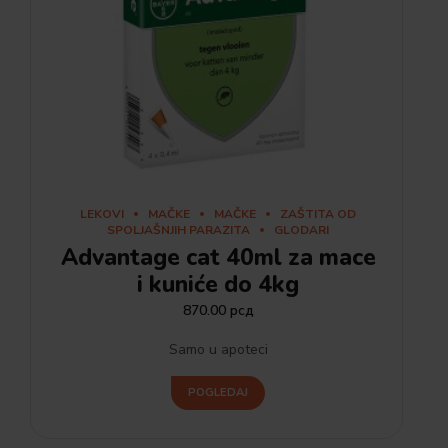
LEKOVI
MAČKE
MAČKE
ZAŠTITA OD
SPOLJAŠNJIH PARAZITA
GLODARI
Advantage cat 40ml za mace
i kuniće do 4kg
870.00
рсд
Samo u apoteci
POGLEDAJ