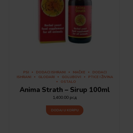
PSI
DODACI ISHRANI
MAČKE
DODACI
ISHRANI
GLODARI
GOLUBOVI
PTICE I ŽIVINA
OSTALO
Anima Strath – Sirup 100ml
1,400.00
рсд
DODAJ U KORPU