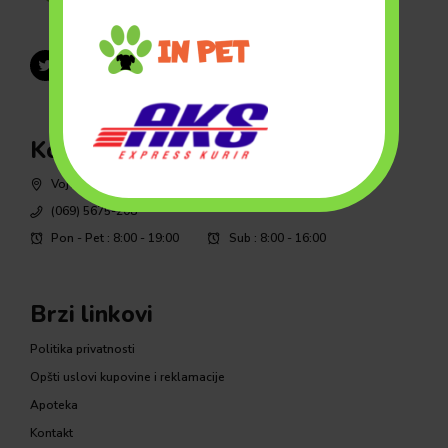
Kontakt
Vojvode Stepe 53, Inđija
(069) 5675-208
Pon - Pet : 8:00 - 19:00
Sub : 8:00 - 16:00
Brzi linkovi
Politika privatnosti
Opšti uslovi kupovine i reklamacije
Apoteka
Kontakt