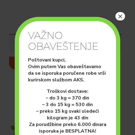
×
VAŽNO
Vaša korpa je trenutno prazna.
OBAVEŠTENJE
Poštovani kupci,
NAZAD U PRODAVNICU
Ovim putem Vas obaveštavamo
da se isporuka poručene robe vrši
kurirskom službom AKS.
Troškovi dostave:
– do 3 kg = 370 din
– 3 do 15 kg = 530 din
– preko 15 kg svaki sledeći
kilogram je 43 din
Za porudžbine preko 6.000 dinara
isporuka je BESPLATNA!