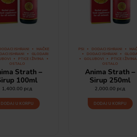
DODACI ISHRANI
MAČKE
PSI
DODACI ISHRANI
MA
DACI ISHRANI
GLODARI
DODACI ISHRANI
GLODA
UBOVI
PTICE I ŽIVINA
GOLUBOVI
PTICE I ŽIVINA
OSTALO
OSTALO
ima Strath –
Anima Strath –
Sirup 100ml
Sirup 250ml
1,400.00
рсд
2,000.00
рсд
DODAJ U KORPU
DODAJ U KORPU