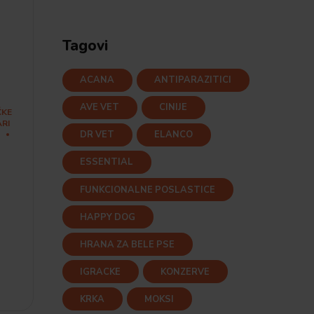
Tagovi
ACANA
ANTIPARAZITICI
AVE VET
CINIJE
ČKE
RI
DR VET
ELANCO
ESSENTIAL
FUNKCIONALNE POSLASTICE
HAPPY DOG
HRANA ZA BELE PSE
IGRACKE
KONZERVE
KRKA
MOKSI