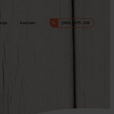
(069) 5675-208
cije
Kontakt