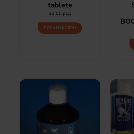
tablete
30.00
рсд
BOO
DODAJ U KORPU