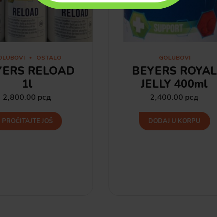
OLUBOVI
OSTALO
GOLUBOVI
YERS RELOAD
BEYERS ROYA
1l
JELLY 400ml
2,800.00
рсд
2,400.00
рсд
PROČITAJTE JOŠ
DODAJ U KORPU