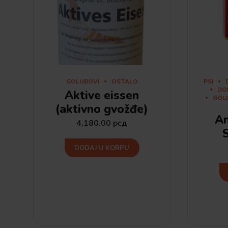
GOLUBOVI
OSTALO
PSI
DO
Aktive eissen
GOL
(aktivno gvožđe)
An
4,180.00
рсд
DODAJ U KORPU