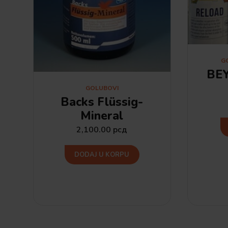
G
BE
GOLUBOVI
Backs Flüssig-
Mineral
2,100.00
рсд
DODAJ U KORPU