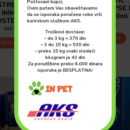
ANTISEPTIC
Poštovani kupci,
STRENGTH
SPRAY ZA PSE 
Ovim putem Vas obaveštavamo
IMMUNO
da se isporuka poručene robe vrši
MAČKE 100ml
STER+ 100ml
kurirskom službom AKS.
980.00
рсд
980.00
рсд
Troškovi dostave:
– do 3 kg = 370 din
DODAJ U KORPU
PROČITAJTE JOŠ
– 3 do 15 kg = 530 din
– preko 15 kg svaki sledeći
kilogram je 43 din
Za porudžbine preko 6.000 dinara
isporuka je BESPLATNA!