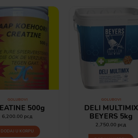
GOLUBOVI
GOLUBOVI
EATINE 500g
DELI MULTIMIX
BEYERS 5kg
6,200.00
рсд
2,750.00
рсд
DODAJ U KORPU