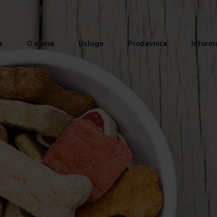
a
O nama
Usluge
Prodavnica
Informa