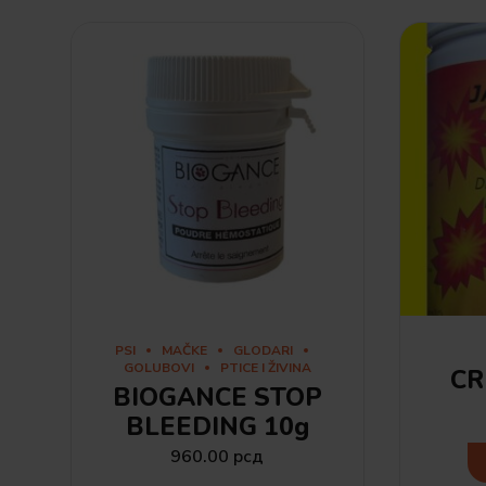
PSI
MAČKE
GLODARI
GOLUBOVI
PTICE I ŽIVINA
CR
BIOGANCE STOP
BLEEDING 10g
960.00
рсд