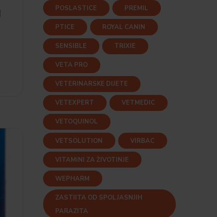
POSLASTICE
PREMIL
I
PTICE
ROYAL CANIN
SENSIBLE
TRIXIE
VETA PRO
VETERINARSKE DIJETE
VETEXPERT
VETMEDIC
VETOQUINOL
VETSOLUTION
VIRBAC
VITAMINI ZA ŽIVOTINJE
WEPHARM
ZASTIITA OD SPOLJASNJIH
PARAZITA