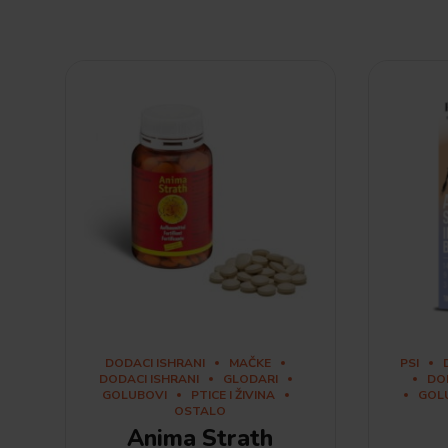
DODACI ISHRANI
MAČKE
PSI
DODACI ISHRANI
GLODARI
DO
GOLUBOVI
PTICE I ŽIVINA
GOL
OSTALO
Anima Strath