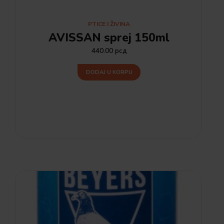
PTICE I ŽIVINA
AVISSAN sprej 150ml
440.00
рсд
DODAJ U KORPU