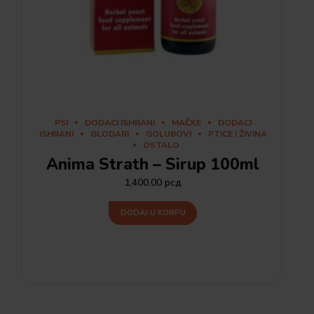
PSI
DODACI ISHRANI
MAČKE
DODACI
ISHRANI
GLODARI
GOLUBOVI
PTICE I ŽIVINA
OSTALO
Anima Strath – Sirup 100ml
1,400.00
рсд
DODAJ U KORPU