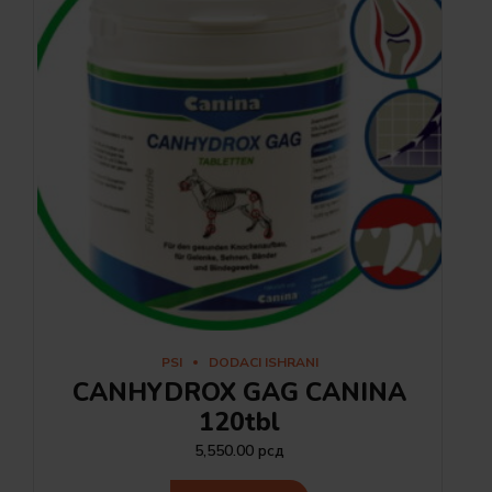
PSI
DODACI ISHRANI
CANHYDROX GAG CANINA
120tbl
5,550.00
рсд