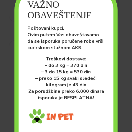
VAŽNO
OBAVEŠTENJE
Poštovani kupci,
Ovim putem Vas obaveštavamo
da se isporuka poručene robe vrši
kurirskom službom AKS.
Troškovi dostave:
– do 3 kg = 370 din
– 3 do 15 kg = 530 din
– preko 15 kg svaki sledeći
kilogram je 43 din
Za porudžbine preko 6.000 dinara
isporuka je BESPLATNA!