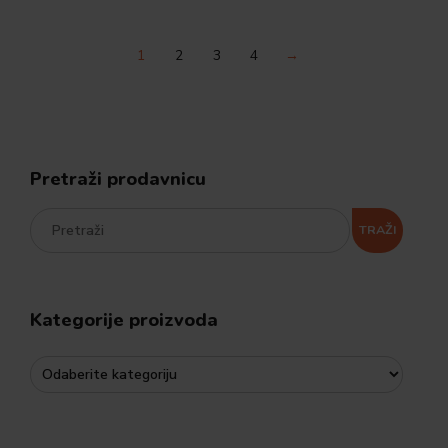
1
2
3
4
→
Pretraži prodavnicu
TRAŽI
Kategorije proizvoda