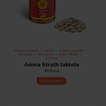
DODACI ISHRANI
MAČKE
DODACI ISHRANI
GLODARI
GOLUBOVI
PTICE I ŽIVINA
OSTALO
Anima Strath tablete
30.00
рсд
DODAJ U KORPU