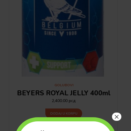
GOLUBOVI
BEYERS ROYAL JELLY 400ml
2,400.00
рсд
DODAJ U KORPU
×