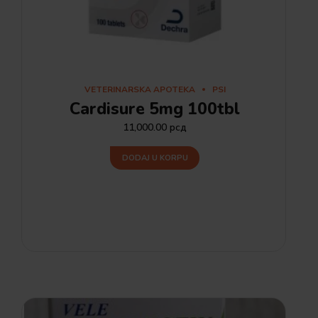
VETERINARSKA APOTEKA
PSI
Cardisure 5mg 100tbl
11,000.00
рсд
DODAJ U KORPU