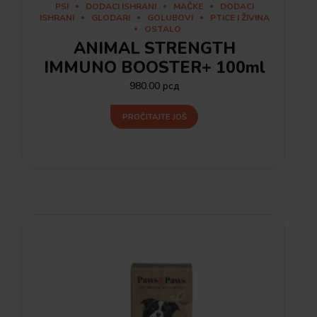
PSI
DODACI ISHRANI
MAČKE
DODACI
ISHRANI
GLODARI
GOLUBOVI
PTICE I ŽIVINA
OSTALO
ANIMAL STRENGTH
IMMUNO BOOSTER+ 100ml
980.00
рсд
PROČITAJTE JOŠ