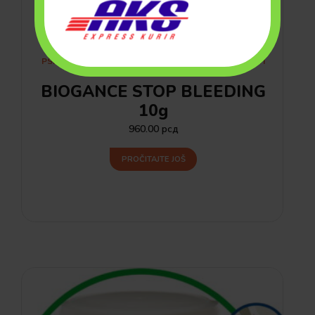
PSI
MAČKE
GLODARI
GOLUBOVI
PTICE I
ŽIVINA
BIOGANCE STOP BLEEDING
10g
960.00
рсд
PROČITAJTE JOŠ