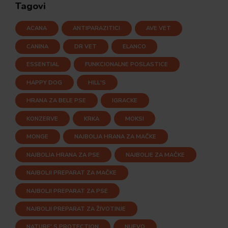
Tagovi
ACANA
ANTIPARAZITICI
AVE VET
CANINA
DR VET
ELANCO
ESSENTIAL
FUNKCIONALNE POSLASTICE
HAPPY DOG
HILL'S
HRANA ZA BELE PSE
IGRACKE
KONZERVE
KRKA
MOKSI
MONGE
NAJBOLJA HRANA ZA MAČKE
NAJBOLJA HRANA ZA PSE
NAJBOLJE ZA MAČKE
NAJBOLJI PREPARAT ZA MAČKE
NAJBOLJI PREPARAT ZA PSE
NAJBOLJI PREPARAT ZA ŽIVOTINJE
NATURE' S PROTECTION
NUEVO