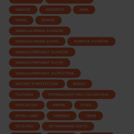
IGRACKE
KONZERVE
KRKA
MOKSI
MONGE
NAJBOLJA HRANA ZA MAČKE
NAJBOLJA HRANA ZA PSE
NAJBOLJE ZA MAČKE
NAJBOLJI PREPARAT ZA MAČKE
NAJBOLJI PREPARAT ZA PSE
NAJBOLJI PREPARAT ZA ŽIVOTINJE
NATURE' S PROTECTION
NUEVO
PLATINUM
PODRSKA KOSTIMA I ZGLOBOVIMA
POSLASTICE
PREMIL
PTICE
ROYAL CANIN
SENSIBLE
TRIXIE
VETA PRO
VETERINARSKE DIJETE