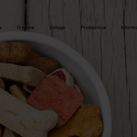
a
O nama
Usluge
Prodavnica
Informa