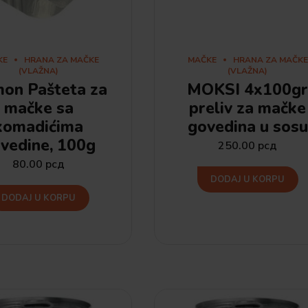
KE
HRANA ZA MAČKE
MAČKE
HRANA ZA MAČKE
(VLAŽNA)
(VLAŽNA)
on Pašteta za
MOKSI 4x100g
mačke sa
preliv za mačke
komadićima
govedina u sosu
vedine, 100g
250.00
рсд
80.00
рсд
DODAJ U KORPU
DODAJ U KORPU