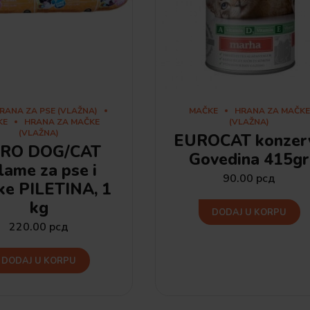
RANA ZA PSE (VLAŽNA)
MAČKE
HRANA ZA MAČKE
KE
HRANA ZA MAČKE
(VLAŽNA)
(VLAŽNA)
EUROCAT konzer
RO DOG/CAT
Govedina 415gr
lame za pse i
90.00
рсд
ke PILETINA, 1
kg
DODAJ U KORPU
220.00
рсд
DODAJ U KORPU