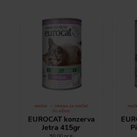
MAČKE
HRANA ZA MAČKE
MAČ
(VLAŽNA)
EUROCAT konzerva
EUR
Jetra 415gr
P
90.00
рсд