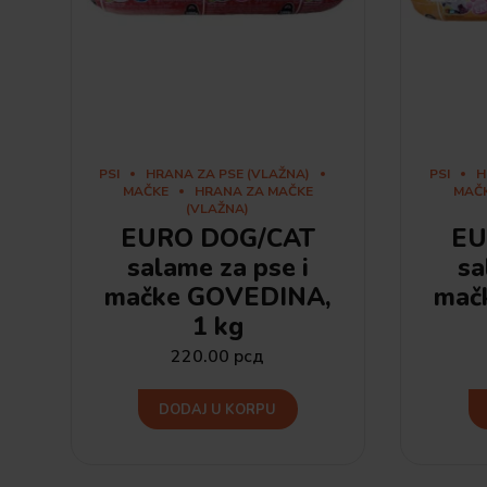
PSI
HRANA ZA PSE (VLAŽNA)
PSI
H
MAČKE
HRANA ZA MAČKE
MAČ
(VLAŽNA)
EURO DOG/CAT
EU
salame za pse i
sa
mačke GOVEDINA,
mač
1 kg
220.00
рсд
DODAJ U KORPU