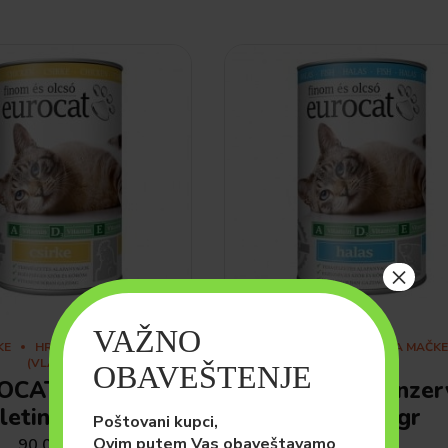
×
VAŽNO
KE
HRANA ZA MAČKE
MAČKE
HRANA ZA MAČKE
(VLAŽNA)
(VLAŽNA)
OBAVEŠTENJE
OCAT konzerva
EUROCAT konzer
iletina 415gr
Riba 415gr
Poštovani kupci,
Ovim putem Vas obaveštavamo
90.00
рсд
90.00
рсд