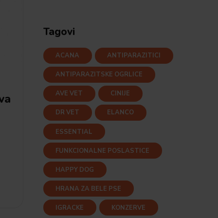
Tagovi
ACANA
ANTIPARAZITICI
ANTIPARAZITSKE OGRLICE
AVE VET
CINIJE
va
DR VET
ELANCO
ESSENTIAL
FUNKCIONALNE POSLASTICE
HAPPY DOG
HRANA ZA BELE PSE
IGRACKE
KONZERVE