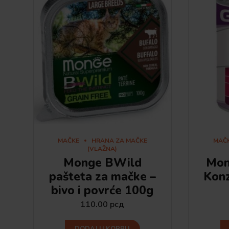
MAČKE
HRANA ZA MAČKE
MAČ
(VLAŽNA)
Monge BWild
Mon
pašteta za mačke –
Kon
bivo i povrće 100g
110.00
рсд