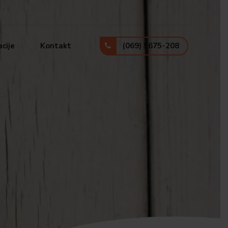
(069) 5675-208
cije
Kontakt