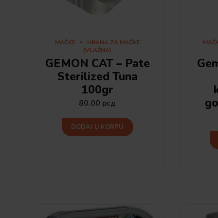
MAČKE
HRANA ZA MAČKE
MAČ
(VLAŽNA)
GEMON CAT – Pate
Gem
Sterilized Tuna
100gr
go
80.00
рсд
DODAJ U KORPU