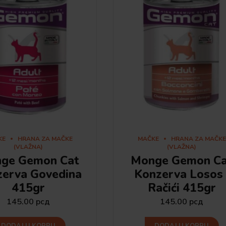
KE
HRANA ZA MAČKE
MAČKE
HRANA ZA MAČKE
(VLAŽNA)
(VLAŽNA)
ge Gemon Cat
Monge Gemon Ca
zerva Govedina
Konzerva Losos 
415gr
Račići 415gr
145.00
рсд
145.00
рсд