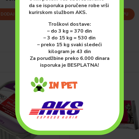
da se isporuka poručene robe vrši
kurirskom službom AKS.
DODAJ U KORPU
DODAJ U KORPU
Troškovi dostave:
– do 3 kg = 370 din
– 3 do 15 kg = 530 din
– preko 15 kg svaki sledeći
kilogram je 43 din
Za porudžbine preko 6.000 dinara
isporuka je BESPLATNA!