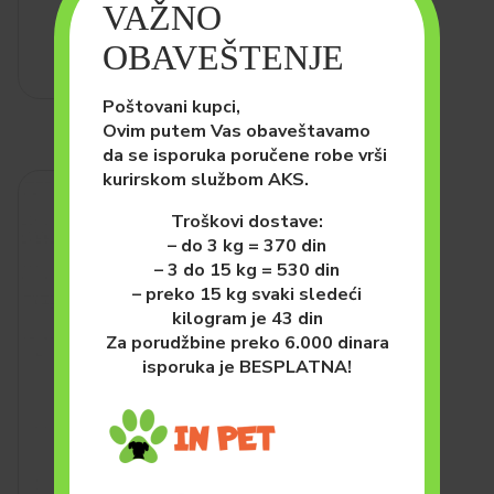
4,700.00
рсд
VAŽNO
OBAVEŠTENJE
DODAJ U KORPU
Poštovani kupci,
Ovim putem Vas obaveštavamo
da se isporuka poručene robe vrši
kurirskom službom AKS.
Troškovi dostave:
– do 3 kg = 370 din
– 3 do 15 kg = 530 din
– preko 15 kg svaki sledeći
kilogram je 43 din
Za porudžbine preko 6.000 dinara
isporuka je BESPLATNA!