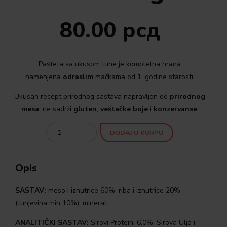
80.00
рсд
Pašteta sa ukusom tune je kompletna hrana
namenjena
odraslim
mačkama od 1. godine starosti.
Ukusan recept prirodnog sastava napravljen od
prirodnog
mesa
, ne sadrži
gluten
,
veštačke boje
i
konzervanse
.
Quantity
DODAJ U KORPU
Opis
SASTAV:
meso i iznutrice 60%, riba i iznutrice 20%
(tunjevina min 10%), minerali.
ANALITIČKI SASTAV:
Sirovi Proteini 6,0%, Sirova Ulja i