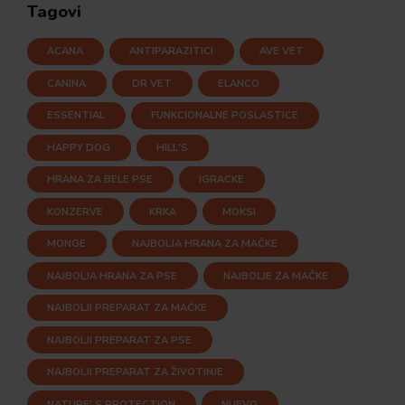
Tagovi
ACANA
ANTIPARAZITICI
AVE VET
CANINA
DR VET
ELANCO
ESSENTIAL
FUNKCIONALNE POSLASTICE
HAPPY DOG
HILL'S
HRANA ZA BELE PSE
IGRACKE
KONZERVE
KRKA
MOKSI
MONGE
NAJBOLJA HRANA ZA MAČKE
NAJBOLJA HRANA ZA PSE
NAJBOLJE ZA MAČKE
NAJBOLJI PREPARAT ZA MAČKE
NAJBOLJI PREPARAT ZA PSE
NAJBOLJI PREPARAT ZA ŽIVOTINJE
NATURE' S PROTECTION
NUEVO