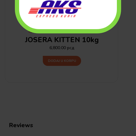
MAČKE
HRANA ZA MAČKE (SUVA)
JOSERA KITTEN 10kg
6,800.00
рсд
DODAJ U KORPU
Reviews