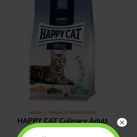
MAČKE
HRANA ZA MAČKE (SUVA)
HAPPY CAT Culinary Adult
×
Atlantic Salmon, 10kg