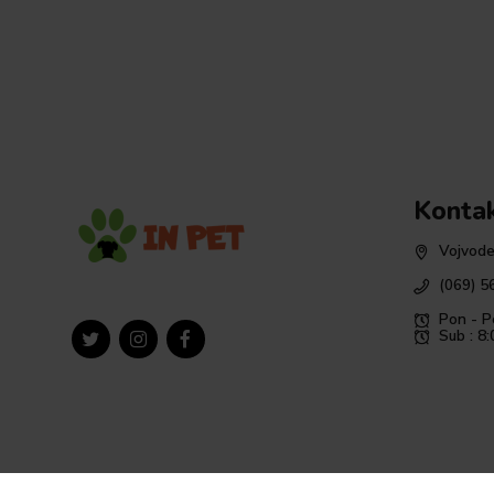
Konta
Vojvode
(069) 5
Pon - P
Sub : 8: