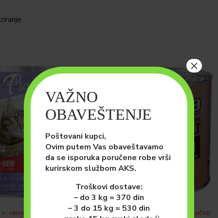
iranje.
×
VAŽNO
OBAVEŠTENJE
Poštovani kupci,
Ovim putem Vas obaveštavamo
da se isporuka poručene robe vrši
kurirskom službom AKS.
Troškovi dostave:
– do 3 kg = 370 din
– 3 do 15 kg = 530 din
HRANA ZA MAČKE
MAČKE
HRANA ZA MAČKE