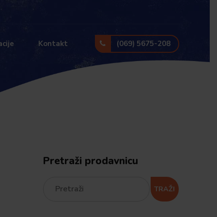
(069) 5675-208
cije
Kontakt
Pretraži prodavnicu
TRAŽI