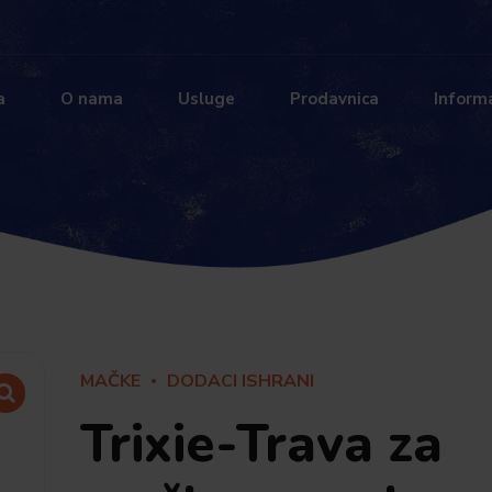
a
O nama
Usluge
Prodavnica
Informa
MAČKE
DODACI ISHRANI
Trixie-Trava za