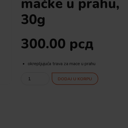
mačke u prahu,
30g
300.00
рсд
okrepljujuća trava za mace u prahu
Quantity
DODAJ U KORPU