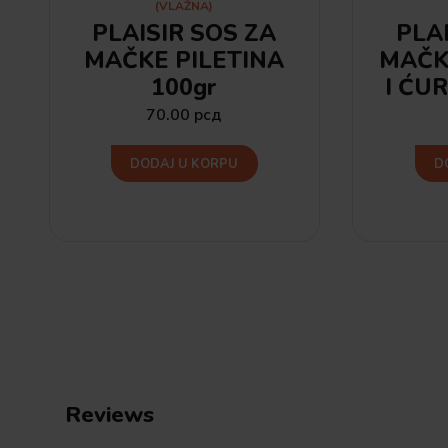
(VLAŽNA)
PLAISIR SOS ZA
PLA
MAČKE PILETINA
MAČK
100gr
I ĆU
70.00
рсд
DODAJ U KORPU
D
Reviews