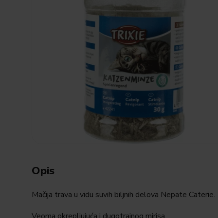
Opis
Mačija trava u vidu suvih biljnih delova Nepate Caterie.
Veoma okrepljujuća i dugotrajnog mirisa.