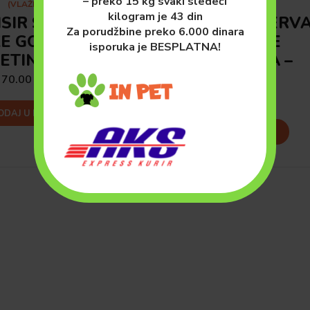
– preko 15 kg svaki sledeći
(VLAŽNA)
(VLAŽNA)
kilogram je 43 din
ISIR SOS ZA
SIMBA KONZERV
Za porudžbine preko 6.000 dinara
E GOVEDINA
ZA MAČKE
isporuka je BESPLATNA!
RETINA 100gr
JAGNJETINA –
415gr
70.00
рсд
130.00
рсд
ODAJ U KORPU
DODAJ U KORPU