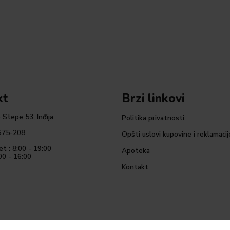
kt
Brzi linkovi
 Stepe 53, Inđija
Politika privatnosti
675-208
Opšti uslovi kupovine i reklamacij
et : 8:00 - 19:00
Apoteka
00 - 16:00
Kontakt