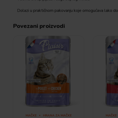
Dolazi u praktičnom pakovanju koje omogućava lako doz
Povezani proizvodi
MAČKE
HRANA ZA MAČKE
MAČKE