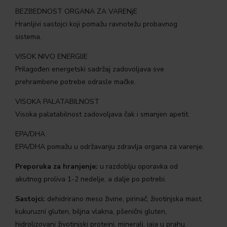
BEZBEDNOST ORGANA ZA VARENjE
Hranljivi sastojci koji pomažu ravnotežu probavnog
sistema.
VISOK NIVO ENERGIJE
Prilagođen energetski sadržaj zadovoljava sve
prehrambene potrebe odrasle mačke.
VISOKA PALATABILNOST
Visoka palatabilnost zadovoljava čak i smanjen apetit.
EPA/DHA
EPA/DHA pomažu u održavanju zdravlja organa za varenje.
Preporuka za hranjenje:
u razdoblju oporavka od
akutnog proliva 1-2 nedelje, a dalje po potrebi.
Sastojci:
dehidrirano meso živine, pirinač, životinjska mast,
kukuruzni gluten, biljna vlakna, pšenični gluten,
hidrolizovani životinjski proteini, minerali, jaja u prahu,