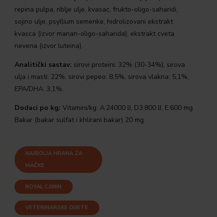
repina pulpa, riblje ulje, kvasac, frukto-oligo-saharidi,
sojino ulje, psyllium semenke, hidrolizovani ekstrakt
kvasca (izvor manan-oligo-saharida), ekstrakt cveta
nevena (izvor luteina).
Analitički sastav:
sirovi proteini: 32% (30-34%), sirova
ulja i masti: 22%, sirovi pepeo: 8,5%, sirova vlakna: 5,1%,
EPA/DHA: 3,1%.
Dodaci po kg:
Vitamini/kg: A:24000 IJ, D3:800 IJ, E:600 mg.
Bakar (bakar sulfat i khlirani bakar) 20 mg.
NAJBOLJA HRANA ZA
MAČKE
ROYAL CANIN
VETERINARSKE DIJETE