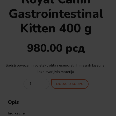
Gastrointestinal
Kitten 400 g
980.00
рсд
Sadrži povećan nivo elektrolita i esencijalnih masnih kiselina i
lako svarljivih materija.
Quantity
DODAJ U KORPU
Opis
Indikacije: