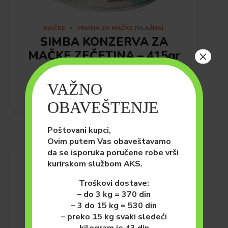
MAČKE
HRANA ZA MAČKE (VLAŽNA)
SIMBA KONZERVA ZA
×
MAČKE ZEČETINA – 415gr
130.00
рсд
VAŽNO
DODAJ U KORPU
OBAVEŠTENJE
Poštovani kupci,
Ovim putem Vas obaveštavamo
da se isporuka poručene robe vrši
kurirskom službom AKS.
Troškovi dostave:
– do 3 kg = 370 din
– 3 do 15 kg = 530 din
– preko 15 kg svaki sledeći
kilogram je 43 din