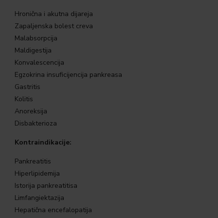
Hronična i akutna dijareja
Zapaljenska bolest creva
Malabsorpcija
Maldigestija
Konvalescencija
Egzokrina insuficijencija pankreasa
Gastritis
Kolitis
Anoreksija
Disbakterioza
Kontraindikacije:
Pankreatitis
Hiperlipidemija
Istorija pankreatitisa
Limfangiektazija
Hepatična encefalopatija