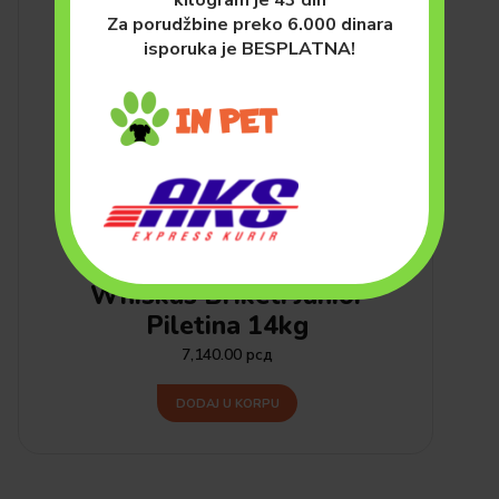
Za porudžbine preko 6.000 dinara
isporuka je BESPLATNA!
MAČKE
HRANA ZA MAČKE (SUVA)
Whiskas Briketi Junior
Piletina 14kg
7,140.00
рсд
DODAJ U KORPU