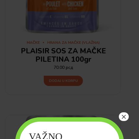
MAČKE
HRANA ZA MAČKE (VLAŽNA)
PLAISIR SOS ZA MAČKE
PILETINA 100gr
70.00
рсд
DODAJ U KORPU
×
VAŽNO