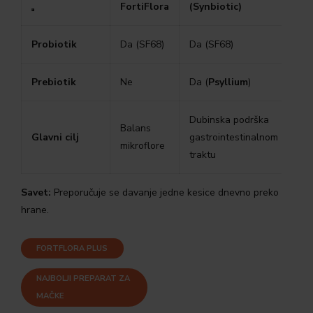
FortiFlora
(Synbiotic)
Probiotik
Da (SF68)
Da (SF68)
Prebiotik
Ne
Da (
Psyllium
)
Dubinska podrška
Balans
Glavni cilj
gastrointestinalnom
mikroflore
traktu
Savet:
Preporučuje se davanje jedne kesice dnevno preko
hrane.
FORTFLORA PLUS
NAJBOLJI PREPARAT ZA
MAČKE