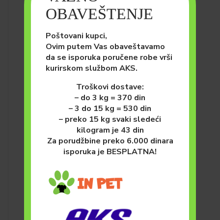
OBAVEŠTENJE
Poštovani kupci,
Ovim putem Vas obaveštavamo
da se isporuka poručene robe vrši
kurirskom službom AKS.
Troškovi dostave:
– do 3 kg = 370 din
– 3 do 15 kg = 530 din
– preko 15 kg svaki sledeći
kilogram je 43 din
Za porudžbine preko 6.000 dinara
isporuka je BESPLATNA!
MAČKE
HRANA ZA MAČKE (VLAŽNA)
PLAISIR SOS ZA MAČKE
PASTRMKA I RAČIĆI 100gr
70.00
рсд
DODAJ U KORPU