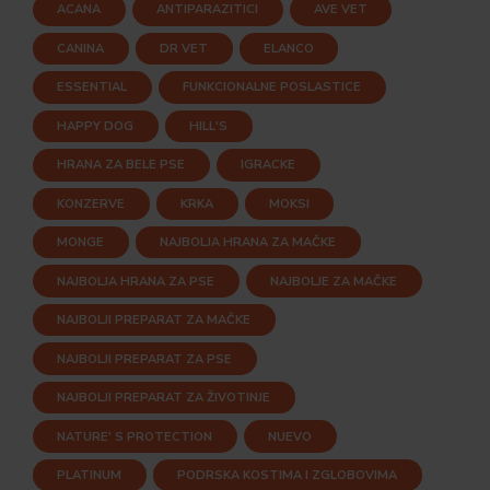
ACANA
ANTIPARAZITICI
AVE VET
CANINA
DR VET
ELANCO
ESSENTIAL
FUNKCIONALNE POSLASTICE
HAPPY DOG
HILL'S
HRANA ZA BELE PSE
IGRACKE
KONZERVE
KRKA
MOKSI
MONGE
NAJBOLJA HRANA ZA MAČKE
NAJBOLJA HRANA ZA PSE
NAJBOLJE ZA MAČKE
NAJBOLJI PREPARAT ZA MAČKE
NAJBOLJI PREPARAT ZA PSE
NAJBOLJI PREPARAT ZA ŽIVOTINJE
NATURE' S PROTECTION
NUEVO
PLATINUM
PODRSKA KOSTIMA I ZGLOBOVIMA