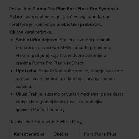
Poznat kao
Purina Pro Plan FortiFlora Pro Synbiotic
Action
, ovaj suplement je „jača“ verzija standardne
FortiFlore jer kombinuje
probiotik
i
prebiotik
.
Ključne karakteristike
Sinbiotičko dejstvo:
Sadrži provereni probiotik
(
Enterococcus faecium
SF68) i dodatu prebiotičku
vlakna (
psilijum
) koja hrane dobre bakterije u
crevima Purina Pro Plan Vet Direct.
Upotreba:
Pomaže kod retke stolice, dijareje izazvane
stresom ili antibioticima, i doprinosi jačanju imunog
sistema.
Ukus:
Prah je izuzetno privlačan mačkama, pa se često
koristi i kao „poboljšivač ukusa“ za probirljive
ljubimce Purina Canada.
Razlika: FortiFlora vs. FortiFlora Plus
Karakteristika
Obična
FortiFlora Plus