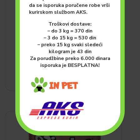
da se isporuka poručene robe vrši
kurirskom službom AKS.
Troškovi dostave:
– do 3 kg = 370 din
– 3 do 15 kg = 530 din
MAČKE
HRANA ZA MAČKE (SUVA)
– preko 15 kg svaki sledeći
Whiskas Briketi Junior
kilogram je 43 din
Piletina 14kg
Za porudžbine preko 6.000 dinara
7,140.00
рсд
isporuka je BESPLATNA!
DODAJ U KORPU