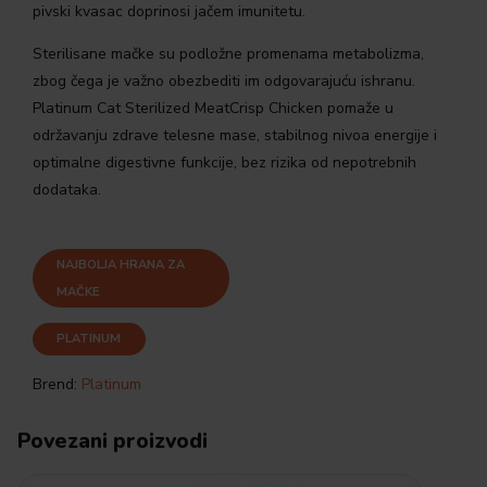
pivski kvasac doprinosi jačem imunitetu.
Sterilisane mačke su podložne promenama metabolizma,
zbog čega je važno obezbediti im odgovarajuću ishranu.
Platinum Cat Sterilized MeatCrisp Chicken pomaže u
održavanju zdrave telesne mase, stabilnog nivoa energije i
optimalne digestivne funkcije, bez rizika od nepotrebnih
dodataka.
NAJBOLJA HRANA ZA
MAČKE
PLATINUM
Brend:
Platinum
Povezani proizvodi