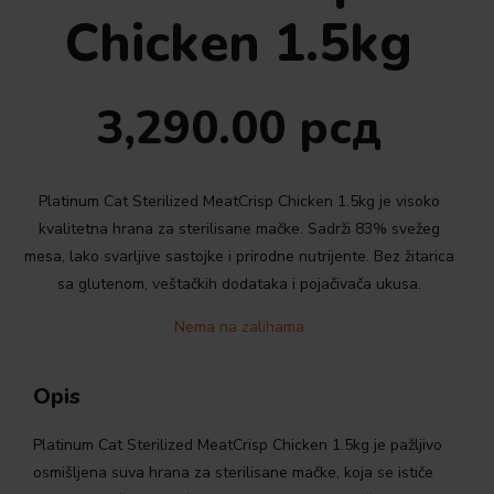
Chicken 1.5kg
3,290.00
рсд
Platinum Cat Sterilized MeatCrisp Chicken 1.5kg je visoko
kvalitetna hrana za sterilisane mačke. Sadrži 83% svežeg
mesa, lako svarljive sastojke i prirodne nutrijente. Bez žitarica
sa glutenom, veštačkih dodataka i pojačivača ukusa.
Nema na zalihama
Opis
Platinum Cat Sterilized MeatCrisp Chicken 1.5kg je pažljivo
osmišljena suva hrana za sterilisane mačke, koja se ističe