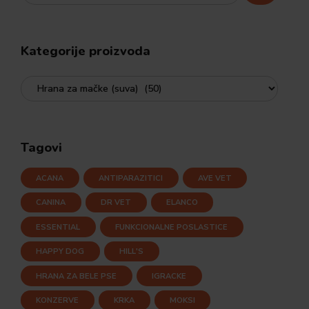
Kategorije proizvoda
Tagovi
ACANA
ANTIPARAZITICI
AVE VET
CANINA
DR VET
ELANCO
ESSENTIAL
FUNKCIONALNE POSLASTICE
HAPPY DOG
HILL'S
HRANA ZA BELE PSE
IGRACKE
KONZERVE
KRKA
MOKSI