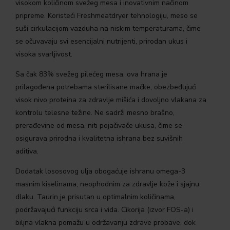
visokom količinom svežeg mesa i inovativnim načinom
pripreme. Koristeći Freshmeatdryer tehnologiju, meso se
suši cirkulacijom vazduha na niskim temperaturama, čime
se očuvavaju svi esencijalni nutrijenti, prirodan ukus i
visoka svarljivost.
Sa čak 83% svežeg pilećeg mesa, ova hrana je
prilagođena potrebama sterilisane mačke, obezbeđujući
visok nivo proteina za zdravlje mišića i dovoljno vlakana za
kontrolu telesne težine. Ne sadrži mesno brašno,
prerađevine od mesa, niti pojačivače ukusa, čime se
osigurava prirodna i kvalitetna ishrana bez suvišnih
aditiva.
Dodatak lososovog ulja obogaćuje ishranu omega-3
masnim kiselinama, neophodnim za zdravlje kože i sjajnu
dlaku. Taurin je prisutan u optimalnim količinama,
podržavajući funkciju srca i vida. Cikorija (izvor FOS-a) i
biljna vlakna pomažu u održavanju zdrave probave, dok