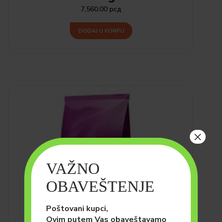
7,560.00
рсд
DODAJ U KORPU
×
VAŽNO
OBAVEŠTENJE
Poštovani kupci,
Ovim putem Vas obaveštavamo