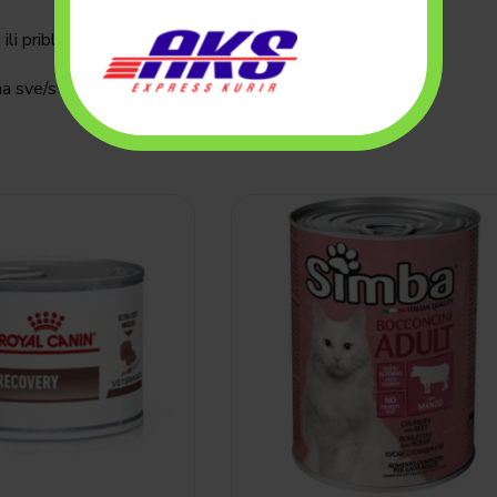
li približno 35 komadića.
na sve/svo vreme/vrijeme.