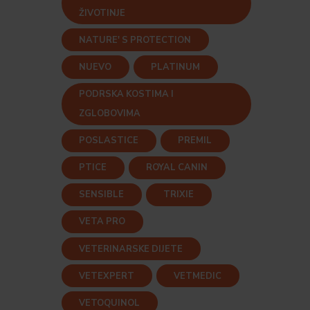
ŽIVOTINJE
NATURE' S PROTECTION
NUEVO
PLATINUM
PODRSKA KOSTIMA I
ZGLOBOVIMA
POSLASTICE
PREMIL
PTICE
ROYAL CANIN
SENSIBLE
TRIXIE
VETA PRO
VETERINARSKE DIJETE
VETEXPERT
VETMEDIC
VETOQUINOL