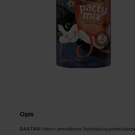
Opis
SASTAV:
Meso i prerađevine životinjskog porekla/porij