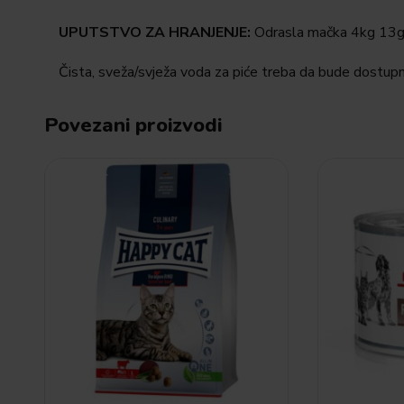
UPUTSTVO ZA HRANJENJE:
Odrasla mačka 4kg 13g i
Čista, sveža/svježa voda za piće treba da bude dostup
Povezani proizvodi