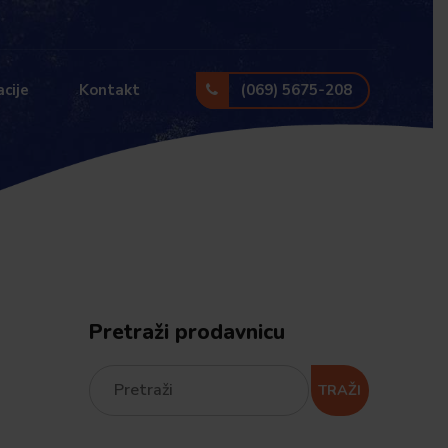
(069) 5675-208
cije
Kontakt
Pretraži prodavnicu
TRAŽI