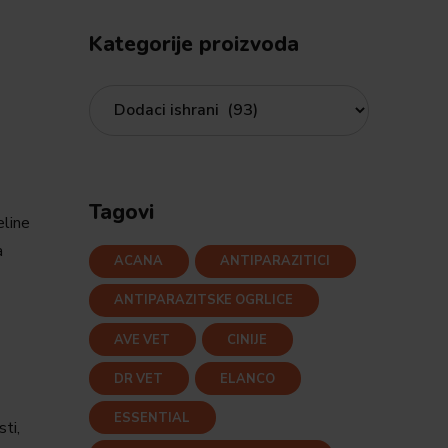
Kategorije proizvoda
Tagovi
eline
a
ACANA
ANTIPARAZITICI
ANTIPARAZITSKE OGRLICE
AVE VET
CINIJE
DR VET
ELANCO
ESSENTIAL
ti,