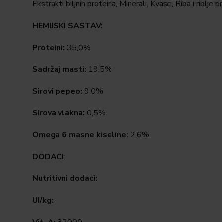
Ekstrakti biljnih proteina, Minerali, Kvasci, Riba i riblje
HEMIJSKI SASTAV:
Proteini:
35,0%
Sadržaj masti:
19,5%
Sirovi pepeo:
9,0%
Sirova vlakna:
0,5%
Omega 6 masne kiseline:
2,6%.
DODACI
:
Nutritivni dodaci:
UI/kg: