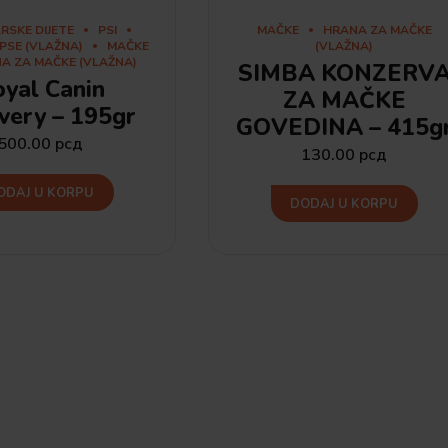
RSKE DIJETE
PSI
MAČKE
HRANA ZA MAČKE
PSE (VLAŽNA)
MAČKE
(VLAŽNA)
A ZA MAČKE (VLAŽNA)
SIMBA KONZERV
yal Canin
ZA MAČKE
very – 195gr
GOVEDINA – 415g
500.00
рсд
130.00
рсд
ODAJ U KORPU
DODAJ U KORPU