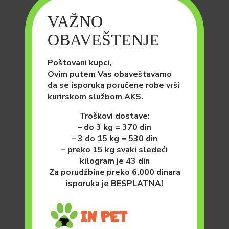
VAŽNO
OBAVEŠTENJE
Poštovani kupci,
Ovim putem Vas obaveštavamo
da se isporuka poručene robe vrši
kurirskom službom AKS.
Troškovi dostave:
– do 3 kg = 370 din
– 3 do 15 kg = 530 din
– preko 15 kg svaki sledeći
kilogram je 43 din
Za porudžbine preko 6.000 dinara
isporuka je BESPLATNA!