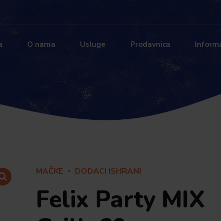
a
O nama
Usluge
Prodavnica
Informa
MAČKE
DODACI ISHRANI
Felix Party MIX