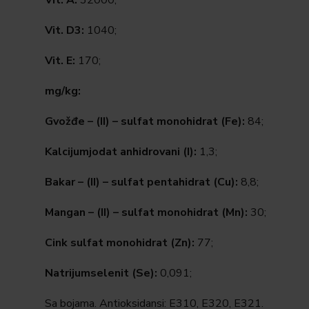
Vit. A:
32000;
Vit. D3:
1040;
Vit. E:
170;
mg/kg:
Gvožđe – (II) – sulfat monohidrat (Fe):
84;
Kalcijumjodat anhidrovani (I):
1,3;
Bakar – (II) – sulfat pentahidrat (Cu):
8,8;
Mangan – (II) – sulfat monohidrat (Mn):
30;
Cink sulfat monohidrat (Zn):
77;
Natrijumselenit (Se):
0,091;
Sa bojama. Antioksidansi: E310, E320, E321.