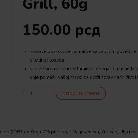
Grill, 60g
150.00
рсд
hrskave poslastice za mačke sa ukusom govedine,
piletine i lososa
sadrže belančevine, vitamine i omega-6 masne kis
koje pomažu vašoj macki da održi zdrav nacin život
Quantity
DODAJ U KORPU
ekla (33% od čega 7% piletina, 1% govedina), Žitarice, Ulja i mas