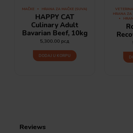
MAČKE
HRANA ZA MAČKE (SUVA)
VETERINA
HRANA ZA 
HAPPY CAT
HRAN
Culinary Adult
Ro
Bavarian Beef, 10kg
Reco
5,300.00
рсд
DODAJ U KORPU
D
Reviews