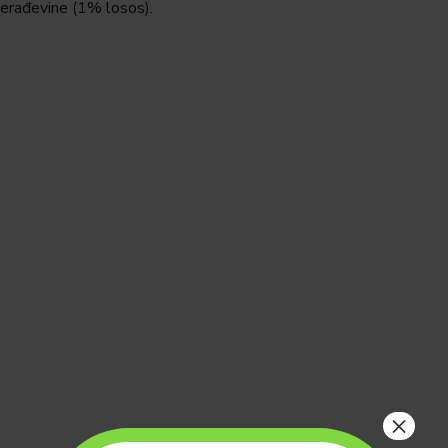
 prerađevine (1% losos).
×