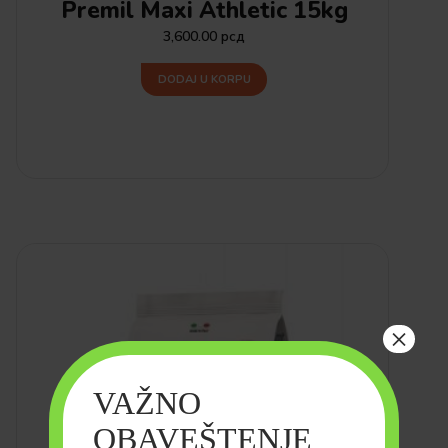
Premil Maxi Athletic 15kg
3,600.00
рсд
DODAJ U KORPU
×
VAŽNO
OBAVEŠTENJE