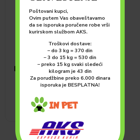
Poštovani kupci,
Ovim putem Vas obaveštavamo
da se isporuka poručene robe vrši
kurirskom službom AKS.
Troškovi dostave:
– do 3 kg = 370 din
– 3 do 15 kg = 530 din
PSI
HRANA ZA PSE (SUVA)
– preko 15 kg svaki sledeći
Monge All Breeds Puppy and
kilogram je 43 din
Junior Losos i Pirinač 12kg
Za porudžbine preko 6.000 dinara
isporuka je BESPLATNA!
7,800.00
рсд
DODAJ U KORPU