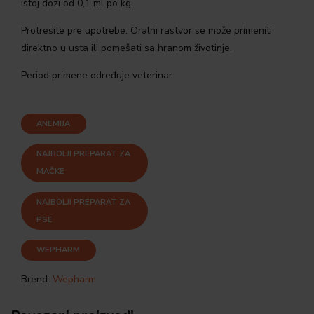
istoj dozi od 0,1 ml po kg.
Protresite pre upotrebe. Oralni rastvor se može primeniti
direktno u usta ili pomešati sa hranom životinje.
Period primene određuje veterinar.
ANEMIJA
NAJBOLJI PREPARAT ZA
MAČKE
NAJBOLJI PREPARAT ZA
PSE
WEPHARM
Brend:
Wepharm