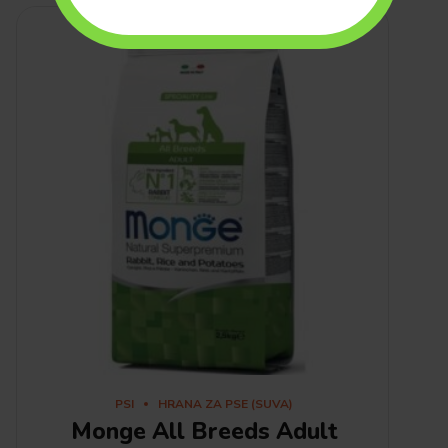
PSI
HRANA ZA PSE (SUVA)
Monge All Breeds Adult