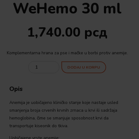
WeHemo 30 ml
1,740.00
рсд
Komplementarna hrana za pse i mačke u borbi protiv anemije.
Quantity
DODAJ U KORPU
Opis
Anemija je uobičajeno kliničko stanje koje nastaje usled
smanjenja broja crvenih krvnih zrnaca u krvi ili sadržaja
hemoglobina, čime se smanjuje sposobnost krvi da
transportuje kiseonik do tkiva.
Uobičajene vrste anemije: