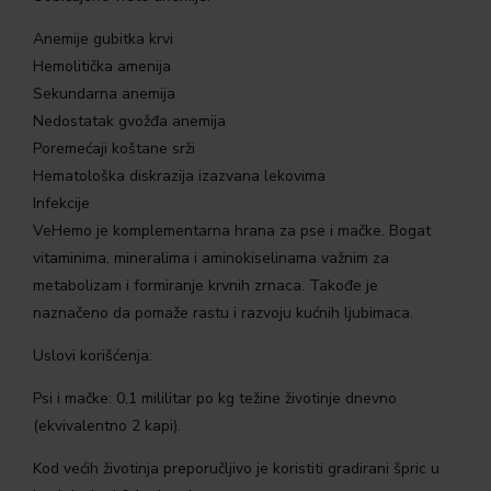
Anemije gubitka krvi
Hemolitička amenija
Sekundarna anemija
Nedostatak gvožđa anemija
Poremećaji koštane srži
Hematološka diskrazija izazvana lekovima
Infekcije
VeHemo je komplementarna hrana za pse i mačke. Bogat
vitaminima, mineralima i aminokiselinama važnim za
metabolizam i formiranje krvnih zrnaca. Takođe je
naznačeno da pomaže rastu i razvoju kućnih ljubimaca.
Uslovi korišćenja:
Psi i mačke: 0,1 mililitar po kg težine životinje dnevno
(ekvivalentno 2 kapi).
Kod većih životinja preporučljivo je koristiti gradirani špric u