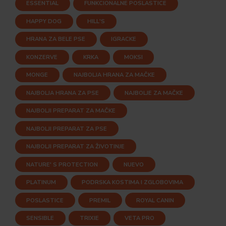
ESSENTIAL
FUNKCIONALNE POSLASTICE
HAPPY DOG
HILL'S
HRANA ZA BELE PSE
IGRACKE
KONZERVE
KRKA
MOKSI
MONGE
NAJBOLJA HRANA ZA MAČKE
NAJBOLJA HRANA ZA PSE
NAJBOLJE ZA MAČKE
NAJBOLJI PREPARAT ZA MAČKE
NAJBOLJI PREPARAT ZA PSE
NAJBOLJI PREPARAT ZA ŽIVOTINJE
NATURE' S PROTECTION
NUEVO
PLATINUM
PODRSKA KOSTIMA I ZGLOBOVIMA
POSLASTICE
PREMIL
ROYAL CANIN
SENSIBLE
TRIXIE
VETA PRO