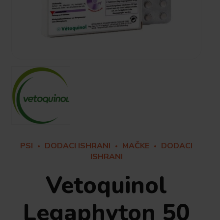
PSI
DODACI ISHRANI
MAČKE
DODACI
ISHRANI
Vetoquinol
Legaphyton 50