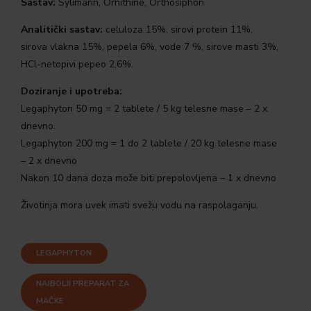
Sastav:
Sylimarin, Ornithine, Orthosiphon
Analitički sastav:
celuloza 15%, sirovi protein 11%,
sirova vlakna 15%, pepela 6%, vode 7 %, sirove masti 3%,
HCl-netopivi pepeo 2,6%.
Doziranje i upotreba:
Legaphyton 50 mg = 2 tablete / 5 kg telesne mase – 2 x
dnevno.
Legaphyton 200 mg = 1 do 2 tablete / 20 kg telesne mase
– 2 x dnevno
Nakon 10 dana doza može biti prepolovljena – 1 x dnevno
Životinja mora uvek imati svežu vodu na raspolaganju.
LEGAPHYTON
NAJBOLJI PREPARAT ZA
MAČKE