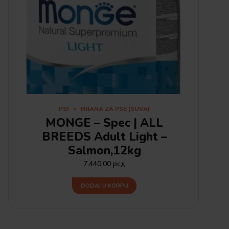
PSI
HRANA ZA PSE (SUVA)
MONGE – Spec | ALL
BREEDS Adult Light –
Salmon,12kg
7,440.00
рсд
DODAJ U KORPU