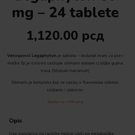
mg – 24 tablete
1,120.00
рсд
Vetoquinol Legaphyton
je tableta – dodatak hrani za pse i
mačke čiji je osnovni sastojak silimarin dobijen iz biljke gujina
trava (Silybum marianum).
Silimarin je kompleks koji se sastoj iz flavonoida silibinin,
silidianin i silikristin.
Nema na zalihama
Opis
Ove supstance na različite načine utiču na metaboličke