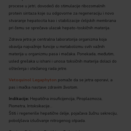
procese u jetri, dovodeći do stimulacije ribozomalnih
protein sintaza koje su odgovorne za regeneraciju i novo
stvaranje hepatocita kao i stabilizacije ćelijskih membrana
pri čemu se sprečava ulazak hepato-toskičnih materija.
Zdrava jetra je centralna laboratorija organizma koja
obavlja najvažnije funcije u metabolizmu svih važnih
materija u organizmu pasa i mačaka. Ponekada, međutim,
usled grešaka u ishani i unosa toksičnih materija dolazi do
oštećenja i otežanog rada jetre.
Vetoquinol Legaphyton
pomaže da se jetra oporavi, a
pas i mačka nastave zdravim životom.
Indikacije:
Hepatična insuficijencija, Piroplazmoza,
Piometra, Intoksikacije…
Štiti i regeneriše hepatične ćelije, pojačava žučnu sekreciju,
poboljšava izlučivanje nitrogenog otpada.