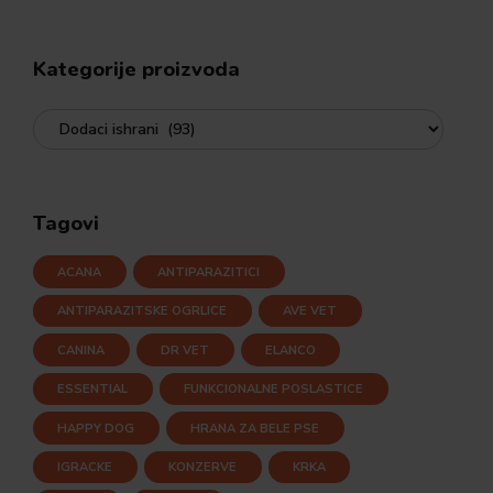
Kategorije proizvoda
Tagovi
ACANA
ANTIPARAZITICI
ANTIPARAZITSKE OGRLICE
AVE VET
CANINA
DR VET
ELANCO
ESSENTIAL
FUNKCIONALNE POSLASTICE
HAPPY DOG
HRANA ZA BELE PSE
IGRACKE
KONZERVE
KRKA