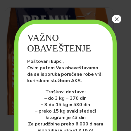
×
VAŽNO
OBAVEŠTENJE
Poštovani kupci,
Ovim putem Vas obaveštavamo
da se isporuka poručene robe vrši
kurirskom službom AKS.
Troškovi dostave:
– do 3 kg = 370 din
– 3 do 15 kg = 530 din
– preko 15 kg svaki sledeći
kilogram je 43 din
Za porudžbine preko 6.000 dinara
PSI
HRANA ZA PSE (SUVA)
isporuka je BESPLATNA!