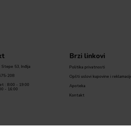
kt
Brzi linkovi
 Stepe 53, Inđija
Politika privatnosti
675-208
Opšti uslovi kupovine i reklamacij
et : 8:00 - 19:00
Apoteka
00 - 16:00
Kontakt