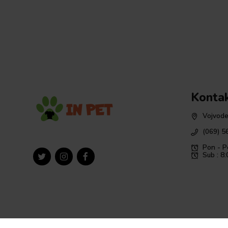
Konta
Vojvode
(069) 5
Pon - P
Sub : 8: