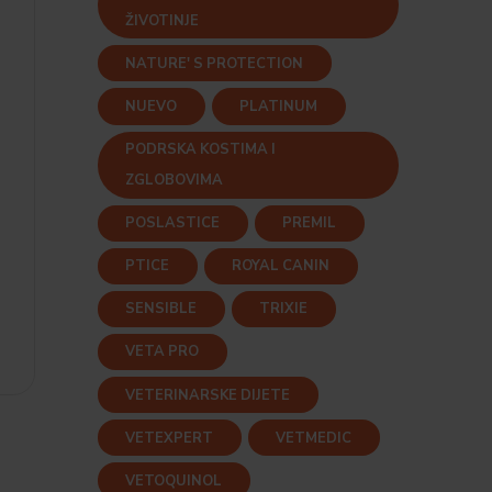
ŽIVOTINJE
NATURE' S PROTECTION
NUEVO
PLATINUM
PODRSKA KOSTIMA I
t
ZGLOBOVIMA
POSLASTICE
PREMIL
PTICE
ROYAL CANIN
SENSIBLE
TRIXIE
VETA PRO
VETERINARSKE DIJETE
VETEXPERT
VETMEDIC
VETOQUINOL