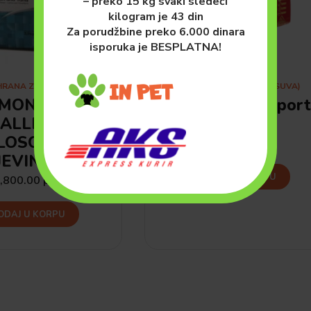
– preko 15 kg svaki sledeći
kilogram je 43 din
Za porudžbine preko 6.000 dinara
isporuka je BESPLATNA!
HRANA ZA PSE (SUVA)
PSI
HRANA ZA PSE (SUVA)
MONGE
Premil SuperSpor
ALLERGENIC
15kg
LOSOS I
4,500.00
рсд
EVINA 12kg
DODAJ U KORPU
,800.00
рсд
ODAJ U KORPU