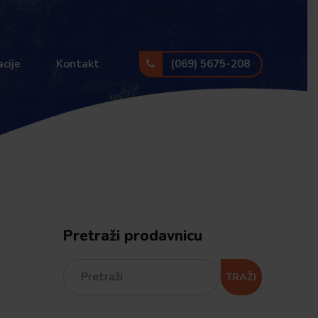
(069) 5675-208
cije
Kontakt
Pretraži prodavnicu
TRAŽI