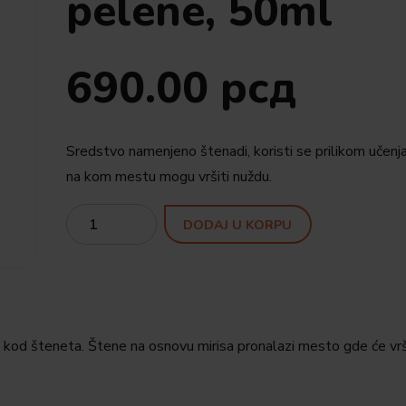
pelene, 50ml
690.00
рсд
Sredstvo namenjeno štenadi, koristi se prilikom učenj
na kom mestu mogu vršiti nuždu.
Quantity
DODAJ U KORPU
e kod šteneta. Štene na osnovu mirisa pronalazi mesto gde će vrš