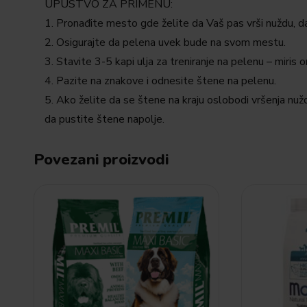
UPUSTVO ZA PRIMENU:
1. Pronađite mesto gde želite da Vaš pas vrši nuždu, d
2. Osigurajte da pelena uvek bude na svom mestu.
3. Stavite 3-5 kapi ulja za treniranje na pelenu – miris
4. Pazite na znakove i odnesite štene na pelenu.
5. Ako želite da se štene na kraju oslobodi vršenja nuž
da pustite štene napolje.
Povezani proizvodi