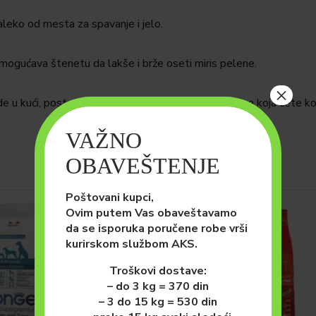
aleko od mesta za spavanje i jelo.
 omogućava štenetu da lakše i brže oseti miris pelene.
×
de u kući, postepeno pomerajte pelenu bliže vratima koja ćete kor
VAŽNO
OBAVEŠTENJE
Poštovani kupci,
Ovim putem Vas obaveštavamo
da se isporuka poručene robe vrši
kurirskom službom AKS.
Troškovi dostave:
– do 3 kg = 370 din
– 3 do 15 kg = 530 din