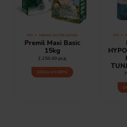
PSI
HRANA ZA PSE (SUVA)
PSI
Premil Maxi Basic
15kg
HYPO
2,250.00
рсд
TUNJ
DODAJ U KORPU
7
D