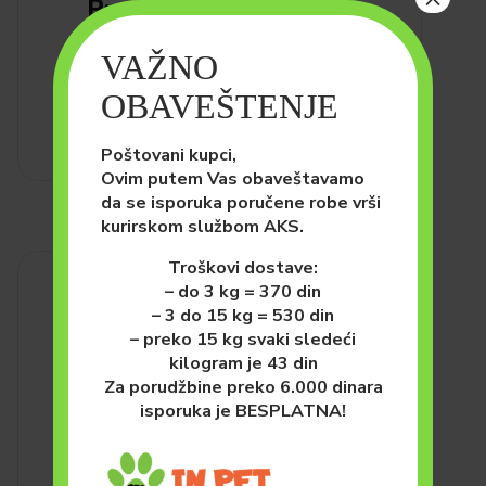
Premil Maxi Plus 15kg
3,150.00
рсд
VAŽNO
DODAJ U KORPU
OBAVEŠTENJE
Poštovani kupci,
Ovim putem Vas obaveštavamo
da se isporuka poručene robe vrši
kurirskom službom AKS.
Troškovi dostave:
– do 3 kg = 370 din
– 3 do 15 kg = 530 din
– preko 15 kg svaki sledeći
kilogram je 43 din
Za porudžbine preko 6.000 dinara
isporuka je BESPLATNA!