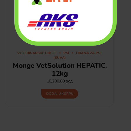
VETERINARSKE DIJETE
PSI
HRANA ZA PSE
(SUVA)
Monge VetSolution HEPATIC,
12kg
10,200.00
рсд
DODAJ U KORPU