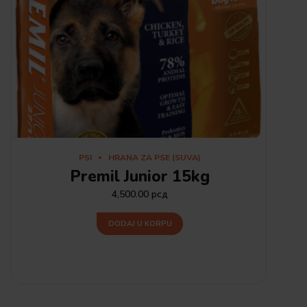
PSI
HRANA ZA PSE (SUVA)
Premil Junior 15kg
4,500.00
рсд
DODAJ U KORPU