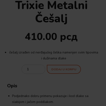
Trixie Metalni
Češalj
410.00
рсд
češalj izrađen od nerđajućeg čelika namenjen svim tipovima
i dužinama dlake
Quantity
DODAJ U KORPU
Opis
Podjednako dobru primenu pokazuje i kod dlake sa
slabijom i jačom poddlakom.