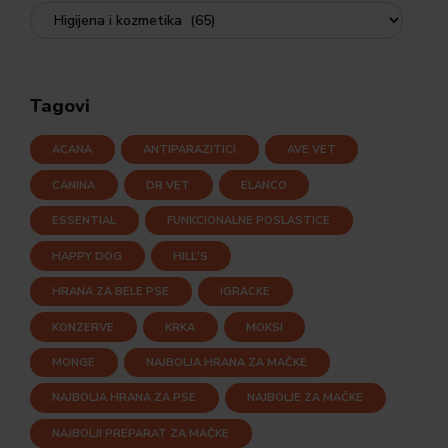
Tagovi
ACANA
ANTIPARAZITICI
AVE VET
CANINA
DR VET
ELANCO
ESSENTIAL
FUNKCIONALNE POSLASTICE
HAPPY DOG
HILL'S
HRANA ZA BELE PSE
IGRACKE
KONZERVE
KRKA
MOKSI
MONGE
NAJBOLJA HRANA ZA MAČKE
NAJBOLJA HRANA ZA PSE
NAJBOLJE ZA MAČKE
NAJBOLJI PREPARAT ZA MAČKE