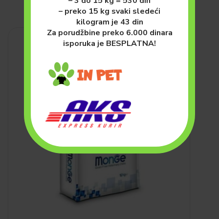
– 3 do 15 kg = 530 din
– preko 15 kg svaki sledeći
kilogram je 43 din
Za porudžbine preko 6.000 dinara
isporuka je BESPLATNA!