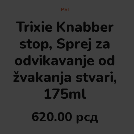
PSI
Trixie Knabber
stop, Sprej za
odvikavanje od
žvakanja stvari,
175ml
620.00
рсд