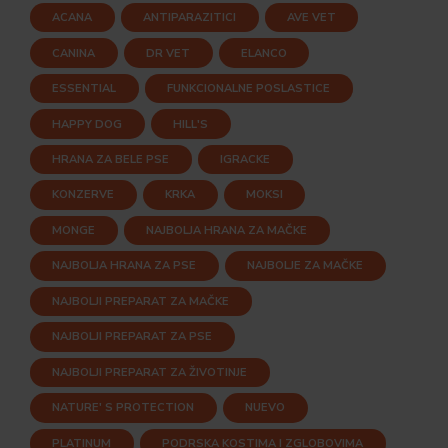
ACANA
ANTIPARAZITICI
AVE VET
CANINA
DR VET
ELANCO
ESSENTIAL
FUNKCIONALNE POSLASTICE
HAPPY DOG
HILL'S
HRANA ZA BELE PSE
IGRACKE
KONZERVE
KRKA
MOKSI
MONGE
NAJBOLJA HRANA ZA MAČKE
NAJBOLJA HRANA ZA PSE
NAJBOLJE ZA MAČKE
NAJBOLJI PREPARAT ZA MAČKE
NAJBOLJI PREPARAT ZA PSE
NAJBOLJI PREPARAT ZA ŽIVOTINJE
NATURE' S PROTECTION
NUEVO
PLATINUM
PODRSKA KOSTIMA I ZGLOBOVIMA