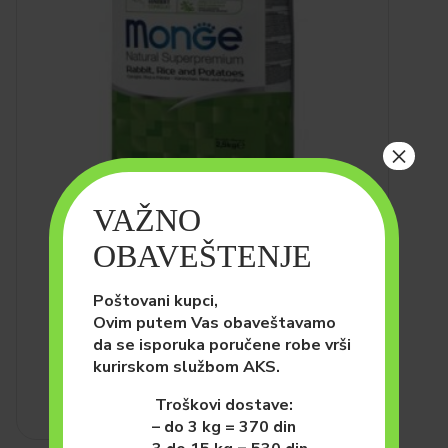
×
VAŽNO
PSI
HRANA ZA PSE (SUVA)
Monge All Breeds Adult
OBAVEŠTENJE
Zečetina, Pirinač i Krompir
12kg
Poštovani kupci,
8,640.00
рсд
Ovim putem Vas obaveštavamo
da se isporuka poručene robe vrši
DODAJ U KORPU
kurirskom službom AKS.
Troškovi dostave:
– do 3 kg = 370 din