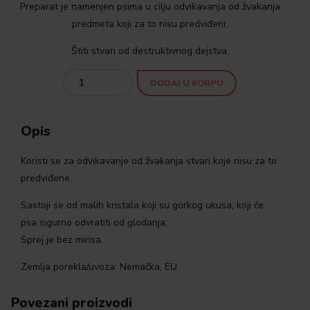
Preparat je namenjen psima u cilju odvikavanja od žvakanja
predmeta koji za to nisu predviđeni.
Štiti stvari od destruktivnog dejstva.
Quantity
DODAJ U KORPU
Opis
Koristi se za odvikavanje od žvakanja stvari koje nisu za to
predviđene.
Sastoji se od malih kristala koji su gorkog ukusa, koji će
psa sigurno odvratiti od glodanja.
Sprej je bez mirisa.
Zemlja porekla/uvoza: Nemačka, EU
Povezani proizvodi