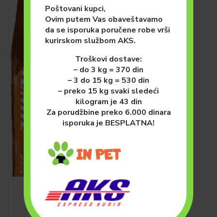
Poštovani kupci,
Ovim putem Vas obaveštavamo
da se isporuka poručene robe vrši
kurirskom službom AKS.
Troškovi dostave:
– do 3 kg = 370 din
– 3 do 15 kg = 530 din
– preko 15 kg svaki sledeći
kilogram je 43 din
Za porudžbine preko 6.000 dinara
isporuka je BESPLATNA!
PSI
HRANA ZA PSE (SUVA)
Premil Junior 15kg
4,500.00
рсд