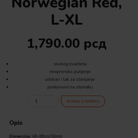
Norwegian Red,
L-XL
1,790.00
рсд
visokog kvaliteta
neoprensko punjenje
udoban i lak za stavljanje
podesivost na stomaku
Quantity
DODAJ U KORPU
Opis
Dimenzije:
68-88cm/50mm