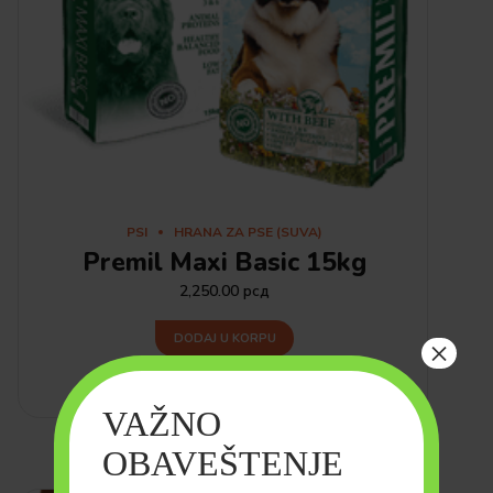
PSI
HRANA ZA PSE (SUVA)
Premil Maxi Basic 15kg
2,250.00
рсд
DODAJ U KORPU
×
VAŽNO
OBAVEŠTENJE