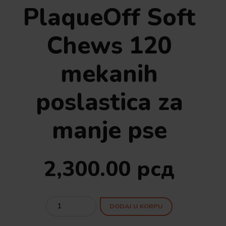
PlaqueOff Soft
Chews 120
mekanih
poslastica za
manje pse
2,300.00
рсд
Quantity
DODAJ U KORPU