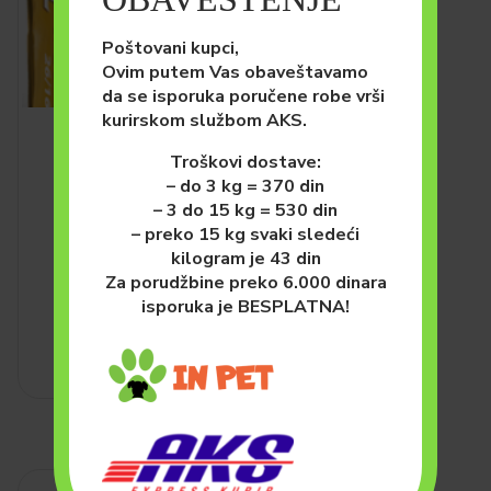
Poštovani kupci,
Ovim putem Vas obaveštavamo
da se isporuka poručene robe vrši
kurirskom službom AKS.
PSI
HRANA ZA PSE (SUVA)
Troškovi dostave:
Premil Special 15kg
– do 3 kg = 370 din
5,250.00
рсд
– 3 do 15 kg = 530 din
– preko 15 kg svaki sledeći
DODAJ U KORPU
kilogram je 43 din
Za porudžbine preko 6.000 dinara
isporuka je BESPLATNA!