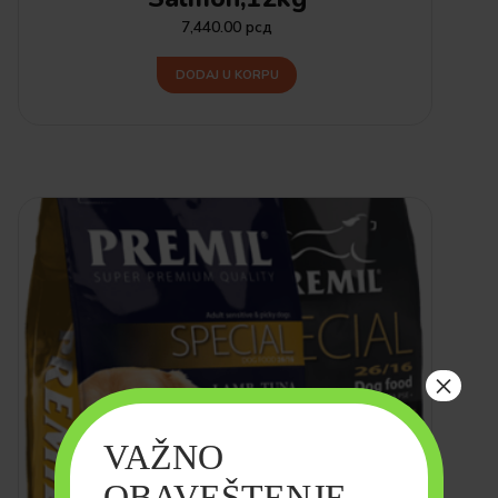
7,440.00
рсд
DODAJ U KORPU
×
VAŽNO
OBAVEŠTENJE