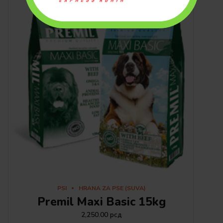
PSI
HRANA ZA PSE (SUVA)
Premil Maxi Basic 15kg
2,250.00
рсд