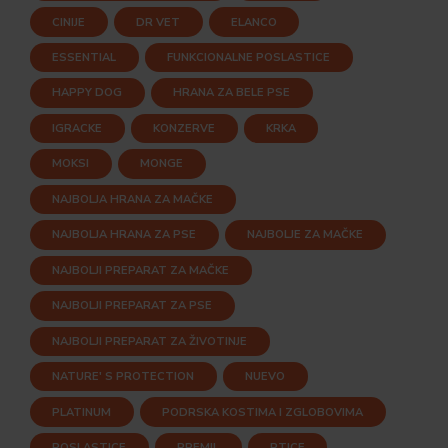
CINIJE
DR VET
ELANCO
ESSENTIAL
FUNKCIONALNE POSLASTICE
HAPPY DOG
HRANA ZA BELE PSE
IGRACKE
KONZERVE
KRKA
MOKSI
MONGE
NAJBOLJA HRANA ZA MAČKE
NAJBOLJA HRANA ZA PSE
NAJBOLJE ZA MAČKE
NAJBOLJI PREPARAT ZA MAČKE
NAJBOLJI PREPARAT ZA PSE
NAJBOLJI PREPARAT ZA ŽIVOTINJE
NATURE' S PROTECTION
NUEVO
PLATINUM
PODRSKA KOSTIMA I ZGLOBOVIMA
POSLASTICE
PREMIL
PTICE