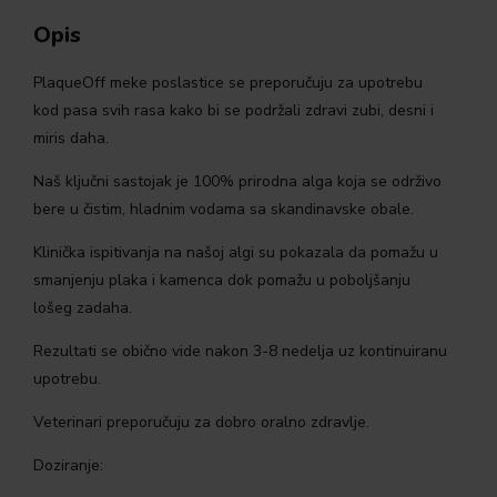
Opis
PlaqueOff meke poslastice se preporučuju za upotrebu
kod pasa svih rasa kako bi se podržali zdravi zubi, desni i
miris daha.
Naš ključni sastojak je 100% prirodna alga koja se održivo
bere u čistim, hladnim vodama sa skandinavske obale.
Klinička ispitivanja na našoj algi su pokazala da pomažu u
smanjenju plaka i kamenca dok pomažu u poboljšanju
lošeg zadaha.
Rezultati se obično vide nakon 3-8 nedelja uz kontinuiranu
upotrebu.
Veterinari preporučuju za dobro oralno zdravlje.
Doziranje: