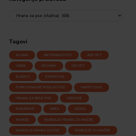
Tagovi
ACANA
ANTIPARAZITICI
AVE VET
CINIJE
DECHRA
DR VET
ELANCO
ESSENTIAL
FUNKCIONALNE POSLASTICE
HAPPY DOG
HRANA ZA BELE PSE
IGRACKE
KONZERVE
KRKA
MOKSI
MONGE
NAJBOLJA HRANA ZA MAČKE
NAJBOLJA HRANA ZA PSE
NAJBOLJE ZA MAČKE