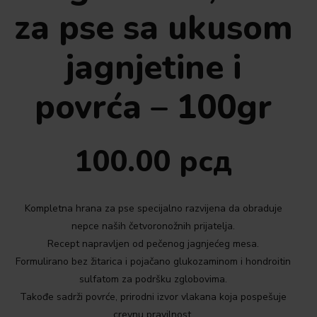
za pse sa ukusom
jagnjetine i
povrća – 100gr
100.00
рсд
Kompletna hrana za pse specijalno razvijena da obraduje
nepce naših četvoronožnih prijatelja.
Recept napravljen od pečenog jagnjećeg mesa.
Formulirano bez žitarica i pojačano glukozaminom i hondroitin
sulfatom za podršku zglobovima.
Takođe sadrži povrće, prirodni izvor vlakana koja pospešuje
crevnu pravilnost.