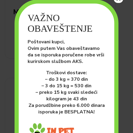
PSI
HRANA ZA PSE (SUVA)
Monge All Breeds Puppy and
VAŽNO
Junior Losos i Pirinač 12kg
OBAVEŠTENJE
7,800.00
рсд
DODAJ U KORPU
Poštovani kupci,
Ovim putem Vas obaveštavamo
da se isporuka poručene robe vrši
kurirskom službom AKS.
Troškovi dostave:
– do 3 kg = 370 din
– 3 do 15 kg = 530 din
– preko 15 kg svaki sledeći
kilogram je 43 din
Za porudžbine preko 6.000 dinara
isporuka je BESPLATNA!