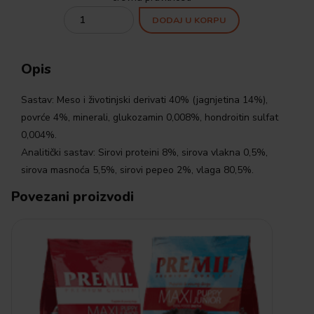
Quantity
DODAJ U KORPU
Opis
Sastav: Meso i životinjski derivati 40% (jagnjetina 14%),
povrće 4%, minerali, glukozamin 0,008%, hondroitin sulfat
0,004%.
Analitički sastav: Sirovi proteini 8%, sirova vlakna 0,5%,
sirova masnoća 5,5%, sirovi pepeo 2%, vlaga 80,5%.
Povezani proizvodi