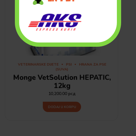
VETERINARSKE DIJETE
PSI
HRANA ZA PSE
(SUVA)
Monge VetSolution HEPATIC,
12kg
10,200.00
рсд
DODAJ U KORPU