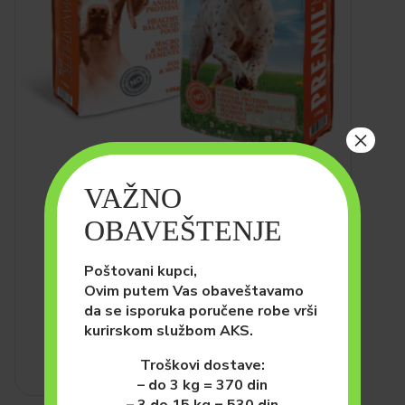
×
VAŽNO
PSI
HRANA ZA PSE (SUVA)
Premil Maxi Athletic 15kg
OBAVEŠTENJE
3,600.00
рсд
Poštovani kupci,
DODAJ U KORPU
Ovim putem Vas obaveštavamo
da se isporuka poručene robe vrši
kurirskom službom AKS.
Troškovi dostave:
– do 3 kg = 370 din
– 3 do 15 kg = 530 din