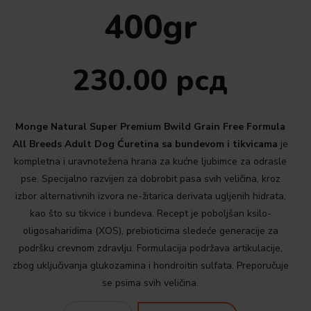
400gr
230.00
рсд
Monge Natural Super Premium Bwild Grain Free Formula
All Breeds Adult Dog Ćuretina sa bundevom i tikvicama
je
kompletna i uravnotežena hrana za kućne ljubimce za odrasle
pse. Specijalno razvijen za dobrobit pasa svih veličina, kroz
izbor alternativnih izvora ne-žitarica derivata ugljenih hidrata,
kao što su tikvice i bundeva. Recept je poboljšan ksilo-
oligosaharidima (XOS), prebioticima sledeće generacije za
podršku crevnom zdravlju. Formulacija podržava artikulacije,
zbog uključivanja glukozamina i hondroitin sulfata. Preporučuje
se psima svih veličina.
Quantity