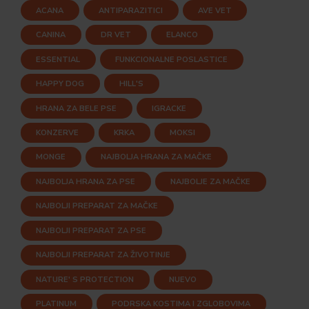
ACANA
ANTIPARAZITICI
AVE VET
CANINA
DR VET
ELANCO
ESSENTIAL
FUNKCIONALNE POSLASTICE
HAPPY DOG
HILL'S
HRANA ZA BELE PSE
IGRACKE
KONZERVE
KRKA
MOKSI
MONGE
NAJBOLJA HRANA ZA MAČKE
NAJBOLJA HRANA ZA PSE
NAJBOLJE ZA MAČKE
NAJBOLJI PREPARAT ZA MAČKE
NAJBOLJI PREPARAT ZA PSE
NAJBOLJI PREPARAT ZA ŽIVOTINJE
NATURE' S PROTECTION
NUEVO
PLATINUM
PODRSKA KOSTIMA I ZGLOBOVIMA