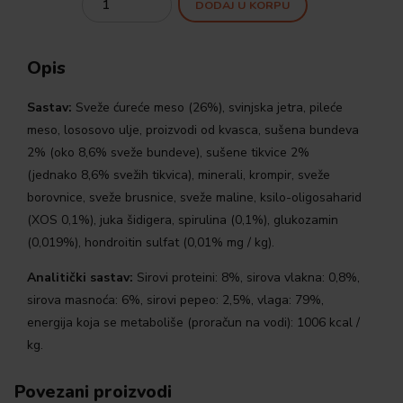
DODAJ U KORPU
Opis
Sastav:
Sveže ćureće meso (26%), svinjska jetra, pileće
meso, lososovo ulje, proizvodi od kvasca, sušena bundeva
2% (oko 8,6% sveže bundeve), sušene tikvice 2%
(jednako 8,6% svežih tikvica), minerali, krompir, sveže
borovnice, sveže brusnice, sveže maline, ksilo-oligosaharid
(XOS 0,1%), juka šidigera, spirulina (0,1%), glukozamin
(0,019%), hondroitin sulfat (0,01% mg / kg).
Analitički sastav:
Sirovi proteini: 8%, sirova vlakna: 0,8%,
sirova masnoća: 6%, sirovi pepeo: 2,5%, vlaga: 79%,
energija koja se metaboliše (proračun na vodi): 1006 kcal /
kg.
Povezani proizvodi