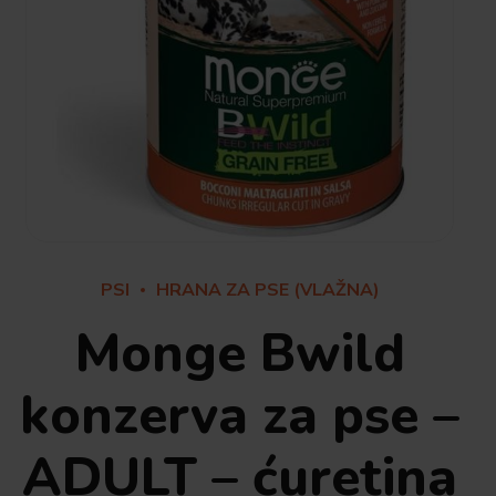
PSI
HRANA ZA PSE (VLAŽNA)
Monge Bwild
konzerva za pse –
ADULT – ćuretina