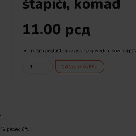
štapići, komad
11.00
рсд
ukusna poslastica za pse, sa goveđom kožom i po
Quantity
DODAJ U KORPU
m.
 3%, pepeo 6%.