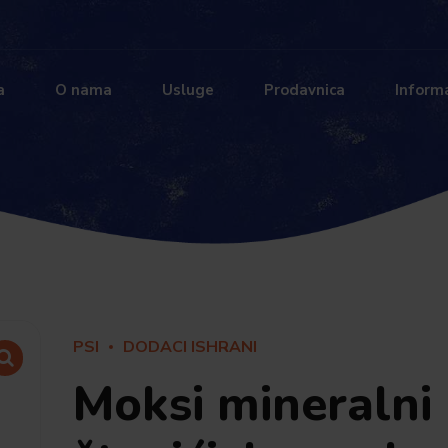
a
O nama
Usluge
Prodavnica
Informa
PSI
DODACI ISHRANI
Moksi mineralni