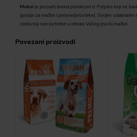
Moksi
je poznati brend poreklom iz Poljske koji se ba
(posipi za mačke i pelene/prostirke). Svojim odabranim 
zadovolji sve potrebe u ishrani Vašeg psa ili mačke.
Povezani proizvodi