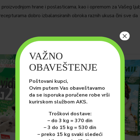
vi proizvodnjom hrane i poslasticama, kao i opremom za Vašeg lju
recepturama dobro izbalansiranih obroka raznih ukusa čini sve da
×
VAŽNO
OBAVEŠTENJE
Poštovani kupci,
Ovim putem Vas obaveštavamo
da se isporuka poručene robe vrši
kurirskom službom AKS.
Troškovi dostave:
– do 3 kg = 370 din
– 3 do 15 kg = 530 din
– preko 15 kg svaki sledeći