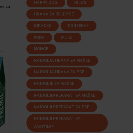
HAPPY DOG
HILL'S
bimca
HRANA ZA BELE PSE
IGRACKE
KONZERVE
KRKA
MOKSI
MONGE
NAJBOLJA HRANA ZA MAČKE
NAJBOLJA HRANA ZA PSE
NAJBOLJE ZA MAČKE
NAJBOLJI PREPARAT ZA MAČKE
NAJBOLJI PREPARAT ZA PSE
NAJBOLJI PREPARAT ZA
ŽIVOTINJE