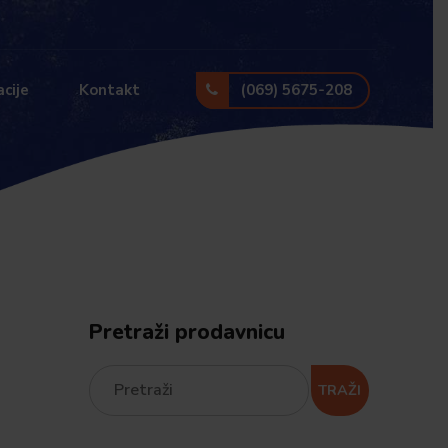
(069) 5675-208
cije
Kontakt
Pretraži prodavnicu
TRAŽI