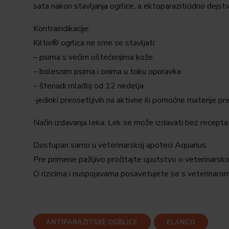
sata nakon stavljanja ogrlice, a ektoparaziticidno dejst
Kontraindikacije:
Kiltix® ogrlica ne sme se stavljati:
– psima s većim oštećenjima kože
– bolesnim psima i onima u toku oporavka
– štenadi mlađoj od 12 nedelja.
-jedinki preosetljivih na aktivne ili pomoćne materije pr
Način izdavanja leka: Lek se može izdavati bez recepta 
Dostupan samo u veterinarskoj apoteci Aquarius.
Pre primene pažljivo pročitajte uputstvo o veterinarsk
O rizicima i nuspojavama posavetujete se s veterinarom
ANTIPARAZITSKE OGRLICE
ELANCO