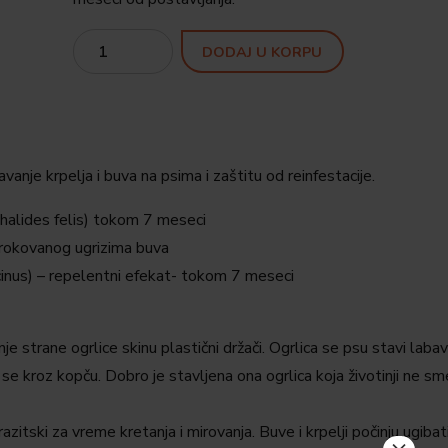
Quantity
DODAJ U KORPU
avanje krpelja i buva na psima i zaštitu od reinfestacije.
phalides felis) tokom 7 meseci
uzrokovanog ugrizima buva
ricinus) – repelentni efekat- tokom 7 meseci
nje strane ogrlice skinu plastični držači. Ogrlica se psu stavi laba
se kroz kopču. Dobro je stavljena ona ogrlica koja životinji ne sm
razitski za vreme kretanja i mirovanja. Buve i krpelji počinju ugibat