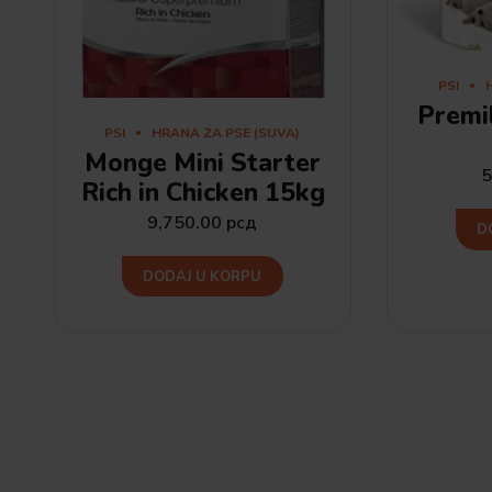
PSI
Premi
PSI
HRANA ZA PSE (SUVA)
Monge Mini Starter
5
Rich in Chicken 15kg
9,750.00
рсд
D
DODAJ U KORPU