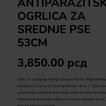
ANTIPARAZITS
OGRLICA ZA
SREDNJE PSE
53CM
3,850.00
рсд
Opis: Za suzbijanje krpelja (Ixodes ricinus, Rhipicephal
sanguineus) i buva (Ctenocephalides canis, C. felis) ko
sprečavanje ponovne infestacije istim vrstama artropo
Ogrlica ima ektocidnu efikasnost protiv krpelja i buva 
meseci od postavljanja.