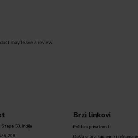
duct may leave a review.
kt
Brzi linkovi
 Stepe 53, Inđija
Politika privatnosti
675-208
Opšti uslovi kupovine i reklamacij