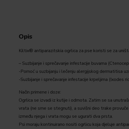
Opis
Kiltix® antiparazitskia ogrlica za pse koristi se za uništ
– Suzbijanje i sprečavanje infestacije buvama (Ctenoce
-Pomoć u suzbijanju i lečenju alergijskog dermatitisa 
-Suzbijanje i sprečavanje infestacije krpeljima (Ixodes 
Način primene i doze:
Ogrlica se izvadi iz kutije i odmota. Zatim se sa unutraš
vrata (ne sme se stegnuti), a suvišni deo trake provuče 
između njega i vrata mogu se ugurati dva prsta.
Psi moraju kontinuirano nositi ogrlicu koja djeluje antipa