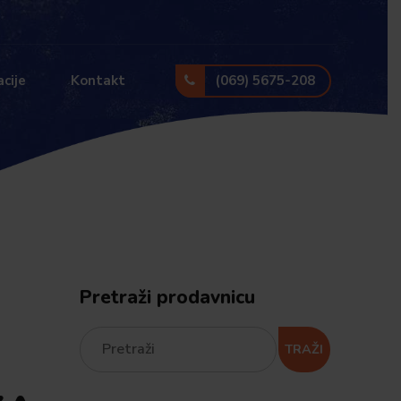
(069) 5675-208
cije
Kontakt
Pretraži prodavnicu
TRAŽI