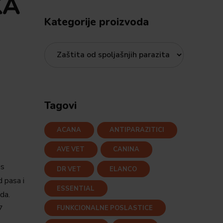
KA
Kategorije proizvoda
Tagovi
ACANA
ANTIPARAZITICI
AVE VET
CANINA
us
DR VET
ELANCO
d pasa i
ESSENTIAL
da.
7
FUNKCIONALNE POSLASTICE