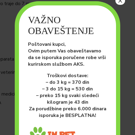
×
vo traje do 7 meseci.
VAŽNO
OBAVEŠTENJE
Poštovani kupci,
Ovim putem Vas obaveštavamo
da se isporuka poručene robe vrši
eparata
kurirskom službom AKS.
veterinara.
Troškovi dostave:
– do 3 kg = 370 din
– 3 do 15 kg = 530 din
o medicinskom proizvodu.
– preko 15 kg svaki sledeći
kilogram je 43 din
.
Za porudžbine preko 6.000 dinara
isporuka je BESPLATNA!