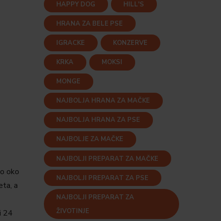
HAPPY DOG
HILL'S
HRANA ZA BELE PSE
IGRACKE
KONZERVE
KRKA
MOKSI
MONGE
NAJBOLJA HRANA ZA MAČKE
NAJBOLJA HRANA ZA PSE
NAJBOLJE ZA MAČKE
NAJBOLJI PREPARAT ZA MAČKE
vo oko
NAJBOLJI PREPARAT ZA PSE
eta, a
NAJBOLJI PREPARAT ZA
ŽIVOTINJE
i 24