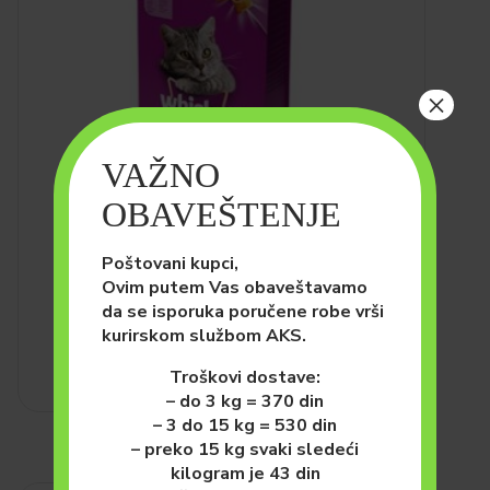
×
VAŽNO
OBAVEŠTENJE
MAČKE
HRANA ZA MAČKE (SUVA)
Whiskas Briketi Tunjevina
Poštovani kupci,
14kg
Ovim putem Vas obaveštavamo
da se isporuka poručene robe vrši
7,560.00
рсд
kurirskom službom AKS.
DODAJ U KORPU
Troškovi dostave:
– do 3 kg = 370 din
– 3 do 15 kg = 530 din
– preko 15 kg svaki sledeći
kilogram je 43 din