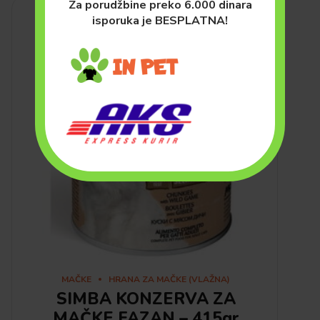
Za porudžbine preko 6.000 dinara
isporuka je BESPLATNA!
MAČKE
HRANA ZA MAČKE (VLAŽNA)
SIMBA KONZERVA ZA
MAČKE FAZAN – 415gr