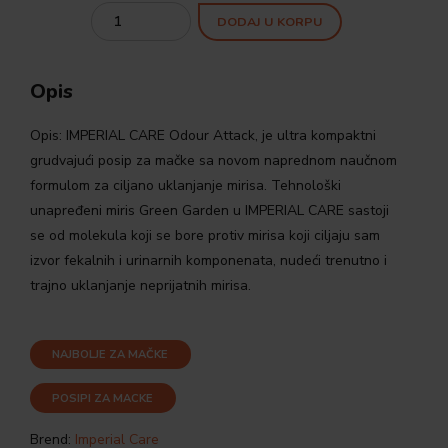
Quantity
DODAJ U KORPU
Opis
Opis:
IMPERIAL CARE Odour Attack, je ultra kompaktni
grudvajući posip za mačke sa novom naprednom naučnom
formulom za ciljano uklanjanje mirisa. Tehnološki
unapređeni miris Green Garden u IMPERIAL CARE sastoji
se od molekula koji se bore protiv mirisa koji ciljaju sam
izvor fekalnih i urinarnih komponenata, nudeći trenutno i
trajno uklanjanje neprijatnih mirisa.
NAJBOLJE ZA MAČKE
POSIPI ZA MACKE
Brend:
Imperial Care