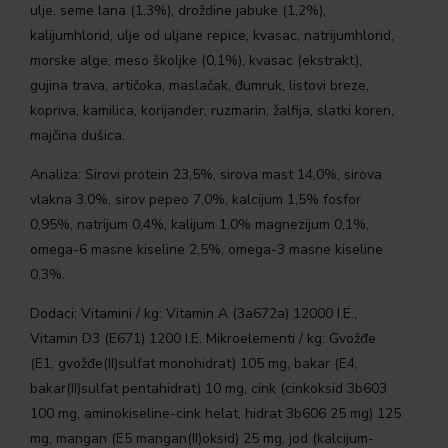
ulje, seme lana (1,3%), droždine jabuke (1,2%),
kalijumhlorid, ulje od uljane repice, kvasac, natrijumhlorid,
morske alge, meso školjke (0,1%), kvasac (ekstrakt),
gujina trava, artičoka, maslačak, đumruk, listovi breze,
kopriva, kamilica, korijander, ruzmarin, žalfija, slatki koren,
majčina dušica.
Analiza: Sirovi protein 23,5%, sirova mast 14,0%, sirova
vlakna 3.0%, sirov pepeo 7,0%, kalcijum 1,5% fosfor
0,95%, natrijum 0,4%, kalijum 1,0% magnezijum 0,1%,
omega-6 masne kiseline 2,5%, omega-3 masne kiseline
0,3%.
Dodaci: Vitamini / kg: Vitamin A (3a672a) 12000 I.E.,
Vitamin D3 (E671) 1200 I.E. Mikroelementi / kg: Gvožđe
(E1, gvožđe(II)sulfat monohidrat) 105 mg, bakar (E4,
bakar(II)sulfat pentahidrat) 10 mg, cink (cinkoksid 3b603
100 mg, aminokiseline-cink helat, hidrat 3b606 25 mg) 125
mg, mangan (E5 mangan(II)oksid) 25 mg, jod (kalcijum-