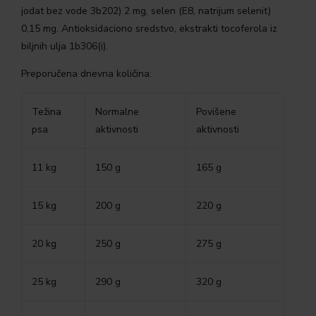
jodat bez vode 3b202) 2 mg, selen (E8, natrijum selenit)
0,15 mg. Antioksidaciono sredstvo, ekstrakti tocoferola iz
biljnih ulja 1b306(i).
Preporučena dnevna količina:
Težina
Normalne
Povišene
psa
aktivnosti
aktivnosti
11 kg
150 g
165 g
15 kg
200 g
220 g
20 kg
250 g
275 g
25 kg
290 g
320 g