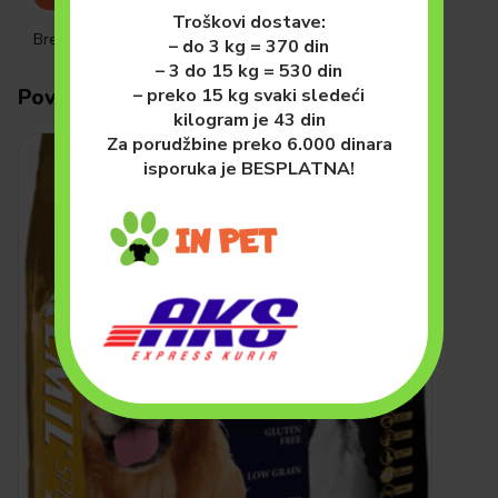
Troškovi dostave:
Brend:
Happy Dog
– do 3 kg = 370 din
– 3 do 15 kg = 530 din
Povezani proizvodi
– preko 15 kg svaki sledeći
kilogram je 43 din
Za porudžbine preko 6.000 dinara
isporuka je BESPLATNA!