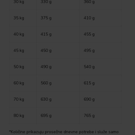
30 kg
330 g
360 g
35 kg
375 g
410 g
40 kg
415 g
455 g
45 kg
450 g
495 g
50 kg
490 g
540 g
60 kg
560 g
615 g
70 kg
630 g
690 g
80 kg
695 g
765 g
*Količine prikazuju prosečne dnevne potrebe i služe samo