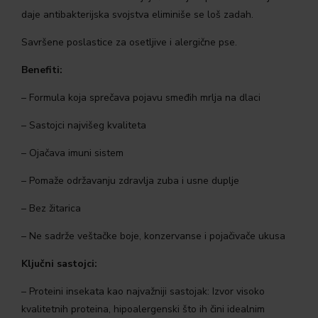
daje antibakterijska svojstva eliminiše se loš zadah.
Savršene poslastice za osetljive i alergične pse.
Benefiti:
– Formula koja sprečava pojavu smeđih mrlja na dlaci
– Sastojci najvišeg kvaliteta
– Ojačava imuni sistem
– Pomaže održavanju zdravlja zuba i usne duplje
– Bez žitarica
– Ne sadrže veštačke boje, konzervanse i pojačivače ukusa
Ključni sastojci:
– Proteini insekata kao najvažniji sastojak: Izvor visoko
kvalitetnih proteina, hipoalergenski što ih čini idealnim