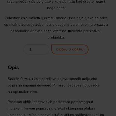
rasa smeđe i riđe boje dlake koje pomažu kod oralne nege i
nege desni
Polastice koje Vašem ljubimcu smeđe i riđe boje dlake da održi
optimalno zdravlje zuba i usne duplje istovremeno mu pružajući
neophodne dnevne doze vitamina, minerala prebiotika i
probiotika.
Quantity
DODAJ U KORPU
Opis
Sadrže formulu koja sprečava pojavu smeđih mrlja oko
očiju i na šapama dovodeći PH vrednost suza i pljuvačke
na optimalan nivo.
Poseban oblik i sastav ovih poslastica potpomognut
morskom travom pojačavaju efekat uklanjanja plaka i
kamenca za zuba a zahvaljujući natrijum polifosfatu koji im