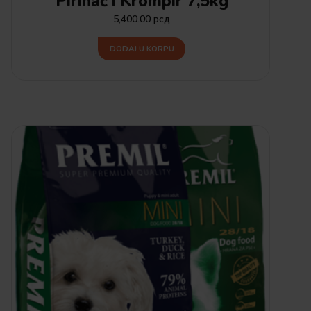
Pirinač i Krompir 7,5kg
5,400.00
рсд
DODAJ U KORPU