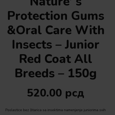
Nature’ s
Protection Gums
&Oral Care With
Insects – Junior
Red Coat All
Breeds – 150g
520.00
рсд
Poslastice bez žitarica sa insektima namenjenje juniorima svih