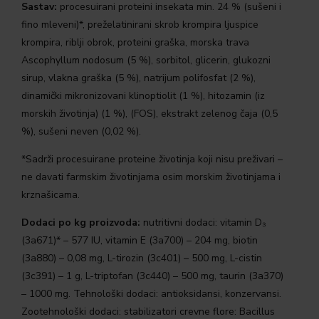
Sastav:
procesuirani proteini insekata min. 24 % (sušeni i
fino mleveni)*, preželatinirani skrob krompira ljuspice
krompira, riblji obrok, proteini graška, morska trava
Ascophyllum nodosum (5 %), sorbitol, glicerin, glukozni
sirup, vlakna graška (5 %), natrijum polifosfat (2 %),
dinamički mikronizovani klinoptiolit (1 %), hitozamin (iz
morskih životinja) (1 %), (FOS), ekstrakt zelenog čaja (0,5
%), sušeni neven (0,02 %).
*Sadrži procesuirane proteine životinja koji nisu preživari –
ne davati farmskim životinjama osim morskim životinjama i
krznašicama.
Dodaci po kg proizvoda:
nutritivni dodaci: vitamin D₃
(3a671)* – 577 IU, vitamin E (3a700) – 204 mg, biotin
(3a880) – 0,08 mg, L-tirozin (3c401) – 500 mg, L-cistin
(3c391) – 1 g, L-triptofan (3c440) – 500 mg, taurin (3a370)
– 1000 mg. Tehnološki dodaci: antioksidansi, konzervansi.
Zootehnološki dodaci: stabilizatori crevne flore: Bacillus