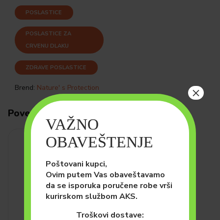
POSLASTICE
POSLASTICE ZA
CRVENU DLAKU
ZDRAVE POSLASTICE
Brend:
Nature' s Protection
×
Povezani proizvodi
VAŽNO
OBAVEŠTENJE
Poštovani kupci,
Ovim putem Vas obaveštavamo
da se isporuka poručene robe vrši
kurirskom službom AKS.
Troškovi dostave: