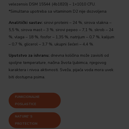
velezensis DSM 15544 (4b1820) – 1×1010 CFU.
*Simultana upotreba sa vitaminom D2 nije dozvoljena
Analitički sastav:
sirovi proteini – 24 %, sirova vlakna –
5,5 %, sirova mast – 3 %, sirovi pepeo – 7,1 %, skrob – 24
%, vlaga – 18 %, fosfor – 1,35 %, natrijum – 0,7 %, kalijum
– 0,7 %, glicerol – 3,7 %, ukupni šećeri – 4,4 %.
Uputstvo za ishranu:
dnevna količina može zavisiti od
spoljne temperature, načina života ljubimca, njegovog
karaktera i nivoa aktivnosti. Sveža, pijaća voda mora uvek
biti dostupna psima.
FUNKCIONALNE
POSLASTICE
NATURE' S
PROTECTION