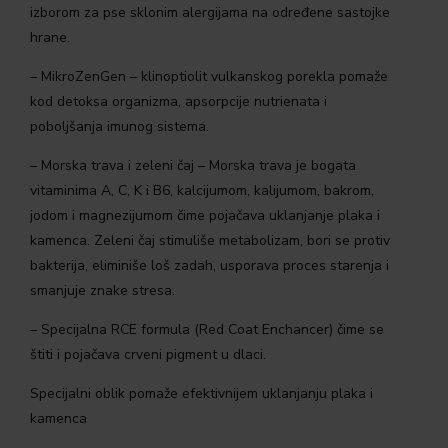
izborom za pse sklonim alergijama na određene sastojke
hrane.
– MikroZenGen – klinoptiolit vulkanskog porekla pomaže
kod detoksa organizma, apsorpcije nutrienata i
poboljšanja imunog sistema.
– Morska trava i zeleni čaj – Morska trava je bogata
vitaminima A, C, K i B6, kalcijumom, kalijumom, bakrom,
jodom i magnezijumom čime pojačava uklanjanje plaka i
kamenca. Zeleni čaj stimuliše metabolizam, bori se protiv
bakterija, eliminiše loš zadah, usporava proces starenja i
smanjuje znake stresa.
– Specijalna RCE formula (Red Coat Enchancer) čime se
štiti i pojačava crveni pigment u dlaci.
Specijalni oblik pomaže efektivnijem uklanjanju plaka i
kamenca