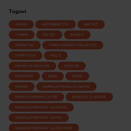
Tagovi
ACANA
ANTIPARAZITICI
AVE VET
CANINA
DR VET
ELANCO
ESSENTIAL
FUNKCIONALNE POSLASTICE
HAPPY DOG
HILL'S
HRANA ZA BELE PSE
IGRACKE
KONZERVE
KRKA
MOKSI
MONGE
NAJBOLJA HRANA ZA MAČKE
NAJBOLJA HRANA ZA PSE
NAJBOLJE ZA MAČKE
NAJBOLJI PREPARAT ZA MAČKE
NAJBOLJI PREPARAT ZA PSE
NAJBOLJI PREPARAT ZA ŽIVOTINJE