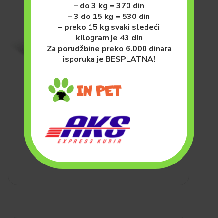
– do 3 kg = 370 din
– 3 do 15 kg = 530 din
– preko 15 kg svaki sledeći
kilogram je 43 din
Za porudžbine preko 6.000 dinara
isporuka je BESPLATNA!
PSI
HRANA ZA PSE (SUVA)
Premil Maxi Basic 15kg
2,250.00
рсд
DODAJ U KORPU