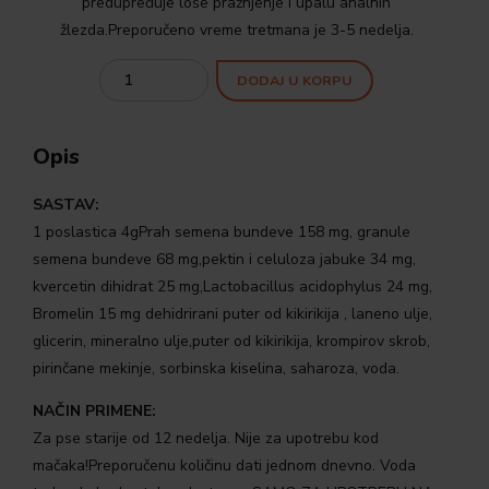
predupređuje loše pražnjenje i upalu analnih
žlezda.Preporučeno vreme tretmana je 3-5 nedelja.
Quantity
DODAJ U KORPU
Opis
SASTAV:
1 poslastica 4gPrah semena bundeve 158 mg, granule
semena bundeve 68 mg,pektin i celuloza jabuke 34 mg,
kvercetin dihidrat 25 mg,Lactobacillus acidophylus 24 mg,
Bromelin 15 mg dehidrirani puter od kikirikija , laneno ulje,
glicerin, mineralno ulje,puter od kikirikija, krompirov skrob,
pirinčane mekinje, sorbinska kiselina, saharoza, voda.
NAČIN PRIMENE:
Za pse starije od 12 nedelja. Nije za upotrebu kod
mačaka!Preporučenu količinu dati jednom dnevno. Voda