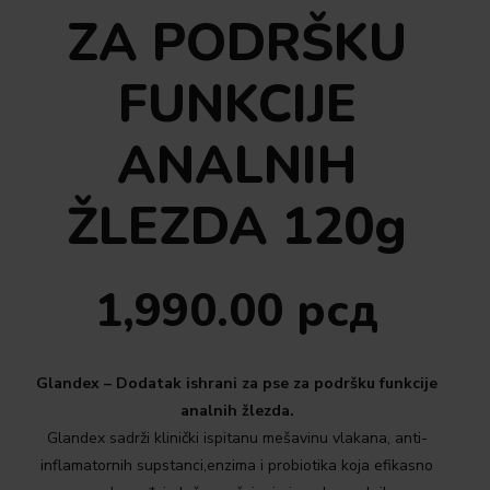
ZA PODRŠKU
FUNKCIJE
ANALNIH
ŽLEZDA 120g
1,990.00
рсд
Glandex – Dodatak ishrani za pse za podršku funkcije
analnih žlezda.
Glandex sadrži klinički ispitanu mešavinu vlakana, anti-
inflamatornih supstanci,enzima i probiotika koja efikasno