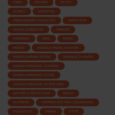
CINIJE
DECHRA
DR VET
ELANCO
ESSENTIAL
FUNKCIONALNE POSLASTICE
HAPPY DOG
HRANA ZA BELE PSE
IGRACKE
KONZERVE
KRKA
MOKSI
MONGE
NAJBOLJA HRANA ZA MAČKE
NAJBOLJA HRANA ZA PSE
NAJBOLJE ZA MAČKE
NAJBOLJI PREPARAT ZA MAČKE
NAJBOLJI PREPARAT ZA PSE
NAJBOLJI PREPARAT ZA ŽIVOTINJE
NATURE' S PROTECTION
NUEVO
PLATINUM
PODRSKA KOSTIMA I ZGLOBOVIMA
POSLASTICE
PREMIL
PTICE