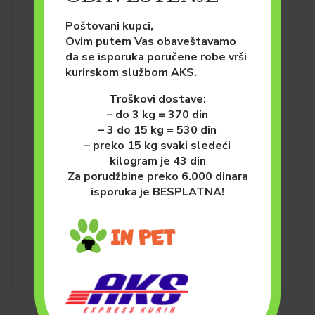
Poštovani kupci,
Ovim putem Vas obaveštavamo
da se isporuka poručene robe vrši
kurirskom službom AKS.
Troškovi dostave:
– do 3 kg = 370 din
– 3 do 15 kg = 530 din
– preko 15 kg svaki sledeći
kilogram je 43 din
PSI
HRANA ZA PSE (SUVA)
Za porudžbine preko 6.000 dinara
Monge All Breeds Adult
isporuka je BESPLATNA!
Jagnjetina, Pirinač i Krompir
12kg
8,400.00
рсд
DODAJ U KORPU