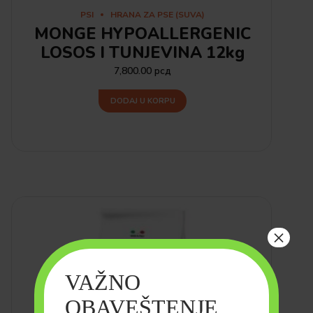
PSI
HRANA ZA PSE (SUVA)
MONGE HYPOALLERGENIC
LOSOS I TUNJEVINA 12kg
7,800.00
рсд
DODAJ U KORPU
×
VAŽNO
OBAVEŠTENJE