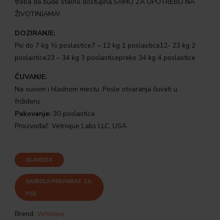
treba da bude stalno dostupna.SAMO ZA UPOTREBU NA
ŽIVOTINJAMA!
DOZIRANJE:
Psi do 7 kg ½ poslastice7 – 12 kg 1 poslastica12- 23 kg 2
poslastice23 – 34 kg 3 poslasticepreko 34 kg 4 poslastice
ČUVANJE:
Na suvom i hladnom mestu. Posle otvaranja čuvati u
frižideru.
Pakovanje:
30 poslastica
Proizvođač: Vetnique Labs LLC, USA
GLANDEX
NAJBOLJI PREPARAT ZA
PSE
Brend:
Vetnique