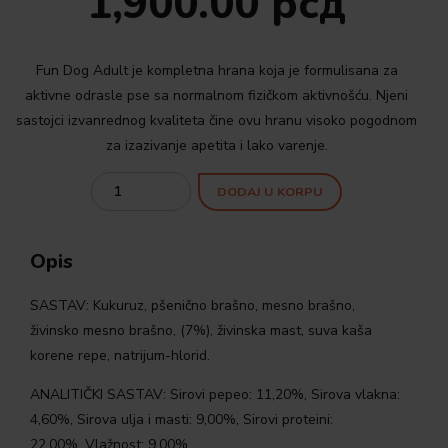
1,900.00
рсд
Fun Dog Adult je kompletna hrana koja je formulisana za
aktivne odrasle pse sa normalnom fizičkom aktivnošću. Njeni
sastojci izvanrednog kvaliteta čine ovu hranu visoko pogodnom
za izazivanje apetita i lako varenje.
Quantity
DODAJ U KORPU
Opis
SASTAV: Kukuruz, pšenično brašno, mesno brašno,
živinsko mesno brašno, (7%), živinska mast, suva kaša
korene repe, natrijum-hlorid.
ANALITIČKI SASTAV: Sirovi pepeo: 11,20%, Sirova vlakna:
4,60%, Sirova ulja i masti: 9,00%, Sirovi proteini:
22,00%, Vlažnost: 9,00%