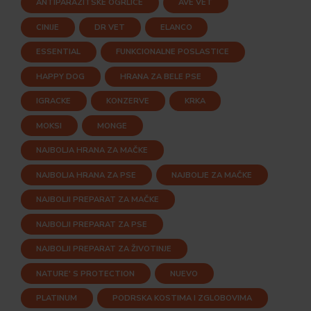
ANTIPARAZITSKE OGRLICE
AVE VET
CINIJE
DR VET
ELANCO
ESSENTIAL
FUNKCIONALNE POSLASTICE
HAPPY DOG
HRANA ZA BELE PSE
IGRACKE
KONZERVE
KRKA
MOKSI
MONGE
NAJBOLJA HRANA ZA MAČKE
NAJBOLJA HRANA ZA PSE
NAJBOLJE ZA MAČKE
NAJBOLJI PREPARAT ZA MAČKE
NAJBOLJI PREPARAT ZA PSE
NAJBOLJI PREPARAT ZA ŽIVOTINJE
NATURE' S PROTECTION
NUEVO
PLATINUM
PODRSKA KOSTIMA I ZGLOBOVIMA