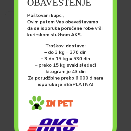
OBAVEŠTENJE
Poštovani kupci,
Ovim putem Vas obaveštavamo
da se isporuka poručene robe vrši
kurirskom službom AKS.
Troškovi dostave:
– do 3 kg = 370 din
– 3 do 15 kg = 530 din
– preko 15 kg svaki sledeći
kilogram je 43 din
Za porudžbine preko 6.000 dinara
isporuka je BESPLATNA!
PSI
HRANA ZA PSE (SUVA)