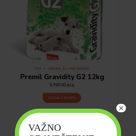
PSI
HRANA ZA PSE (SUVA)
Premil Gravidity G2 12kg
5,760.00
рсд
DODAJ U KORPU
×
VAŽNO