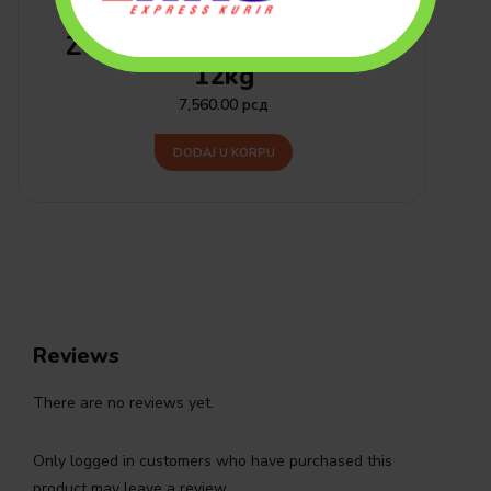
Monge All Breeds Adult
Zečetina, Pirinač i Krompir
12kg
7,560.00
рсд
DODAJ U KORPU
Reviews
There are no reviews yet.
Only logged in customers who have purchased this
product may leave a review.