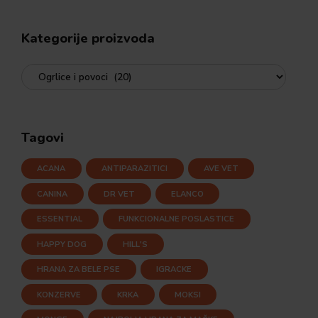
Kategorije proizvoda
Tagovi
ACANA
ANTIPARAZITICI
AVE VET
CANINA
DR VET
ELANCO
ESSENTIAL
FUNKCIONALNE POSLASTICE
HAPPY DOG
HILL'S
HRANA ZA BELE PSE
IGRACKE
KONZERVE
KRKA
MOKSI