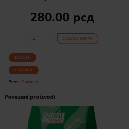
280.00
рсд
Quantity
DODAJ U KORPU
DAVILICE
FLAMINGO
Brend:
Flamingo
Povezani proizvodi