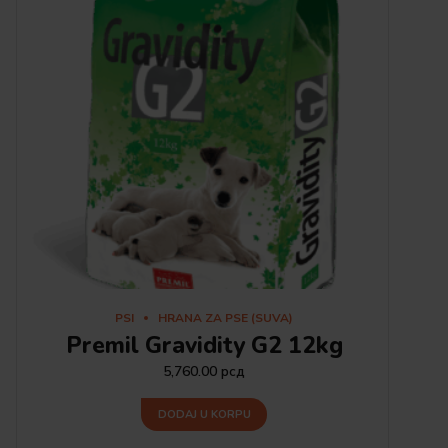
PSI
HRANA ZA PSE (SUVA)
Premil Gravidity G2 12kg
5,760.00
рсд
DODAJ U KORPU