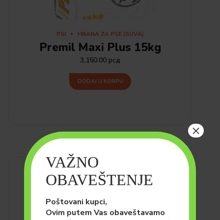
PSI
HRANA ZA PSE (SUVA)
Premil Maxi Plus 15kg
3,150.00
рсд
DODAJ U KORPU
×
VAŽNO
OBAVEŠTENJE
Poštovani kupci,
Ovim putem Vas obaveštavamo