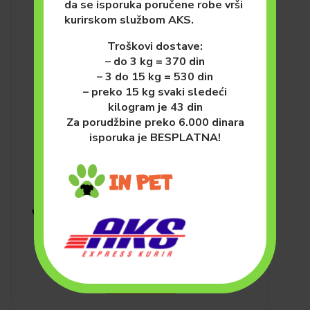
da se isporuka poručene robe vrši
kurirskom službom AKS.
Troškovi dostave:
– do 3 kg = 370 din
– 3 do 15 kg = 530 din
– preko 15 kg svaki sledeći
kilogram je 43 din
Za porudžbine preko 6.000 dinara
isporuka je BESPLATNA!
VETERINARSKE DIJETE
PSI
HRANA ZA PSE
(SUVA)
VetSolution Gastrointestinal
Adult, 12kg
11,400.00
рсд
DODAJ U KORPU