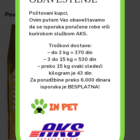
Poštovani kupci,
Povezani proizvodi
Ovim putem Vas obaveštavamo
da se isporuka poručene robe vrši
kurirskom službom AKS.
Troškovi dostave:
– do 3 kg = 370 din
– 3 do 15 kg = 530 din
– preko 15 kg svaki sledeći
kilogram je 43 din
Za porudžbine preko 6.000 dinara
isporuka je BESPLATNA!