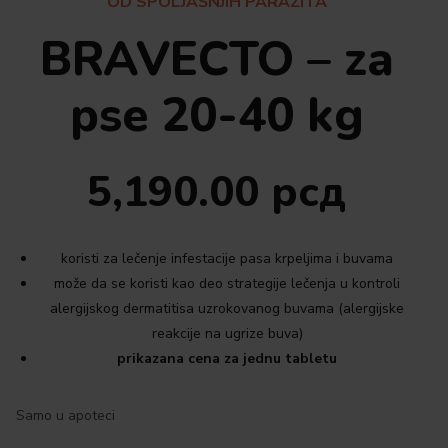
OD SPOLJAŠNJIH PARAZITA
BRAVECTO – za
pse 20-40 kg
5,190.00
рсд
koristi za lečenje infestacije pasa krpeljima i buvama
može da se koristi kao deo strategije lečenja u kontroli
alergijskog dermatitisa uzrokovanog buvama (alergijske
reakcije na ugrize buva)
prikazana cena za jednu tabletu
Samo u apoteci