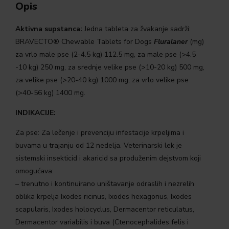
Opis
Aktivna supstanca:
Jedna tableta za žvakanje sadrži:
BRAVECTO® Chewable Tablets for Dogs
Fluralaner
(mg)
za vrlo male pse (2-4.5 kg) 112.5 mg, za male pse (>4.5
-10 kg) 250 mg, za srednje velike pse (>10-20 kg) 500 mg,
za velike pse (>20-40 kg) 1000 mg, za vrlo velike pse
(>40-56 kg) 1400 mg.
INDIKACIJE:
Za pse: Za lečenje i prevenciju infestacije krpeljima i
buvama u trajanju od 12 nedelja. Veterinarski lek je
sistemski insekticid i akaricid sa produženim dejstvom koji
omogućava:
– trenutno i kontinuirano uništavanje odraslih i nezrelih
oblika krpelja Ixodes ricinus, Ixodes hexagonus, Ixodes
scapularis, Ixodes holocyclus, Dermacentor reticulatus,
Dermacentor variabilis i buva (Ctenocephalides felis i