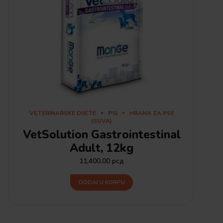
VETERINARSKE DIJETE
PSI
HRANA ZA PSE
(SUVA)
VetSolution Gastrointestinal
Adult, 12kg
11,400.00
рсд
DODAJ U KORPU