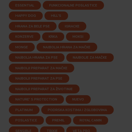
ESSENTIAL
FUNKCIONALNE POSLASTICE
HAPPY DOG
HILL'S
HRANA ZA BELE PSE
IGRACKE
KONZERVE
KRKA
MOKSI
MONGE
NAJBOLJA HRANA ZA MAČKE
NAJBOLJA HRANA ZA PSE
NAJBOLJE ZA MAČKE
NAJBOLJI PREPARAT ZA MAČKE
NAJBOLJI PREPARAT ZA PSE
NAJBOLJI PREPARAT ZA ŽIVOTINJE
NATURE' S PROTECTION
NUEVO
PLATINUM
PODRSKA KOSTIMA I ZGLOBOVIMA
POSLASTICE
PREMIL
ROYAL CANIN
SENSIBLE
TRIXIE
VETA PRO