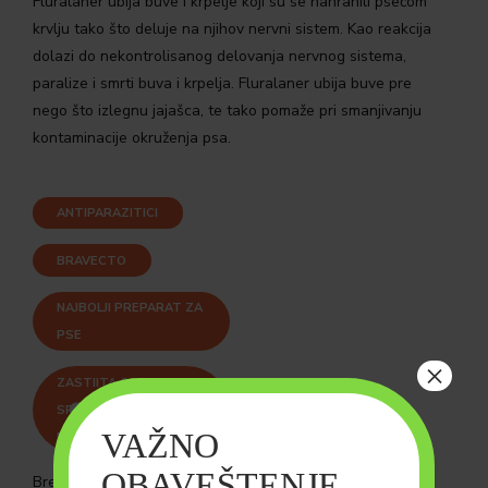
Fluralaner ubija buve i krpelje koji su se nahranili psećom
krvlju tako što deluje na njihov nervni sistem. Kao reakcija
dolazi do nekontrolisanog delovanja nervnog sistema,
paralize i smrti buva i krpelja. Fluralaner ubija buve pre
nego što izlegnu jajašca, te tako pomaže pri smanjivanju
kontaminacije okruženja psa.
ANTIPARAZITICI
BRAVECTO
NAJBOLJI PREPARAT ZA
PSE
×
ZASTIITA OD
SPOLJASNJIH
VAŽNO
PARAZITA
OBAVEŠTENJE
Brend:
MSD