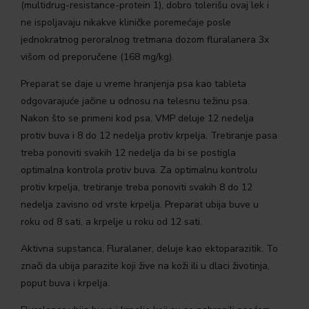
(multidrug-resistance-protein 1), dobro tolerišu ovaj lek i
ne ispoljavaju nikakve kliničke poremećaje posle
jednokratnog peroralnog tretmana dozom fluralanera 3x
višom od preporučene (168 mg/kg).
Preparat se daje u vreme hranjenja psa kao tableta
odgovarajuće jačine u odnosu na telesnu težinu psa.
Nakon što se primeni kod psa, VMP deluje 12 nedelja
protiv buva i 8 do 12 nedelja protiv krpelja. Tretiranje pasa
treba ponoviti svakih 12 nedelja da bi se postigla
optimalna kontrola protiv buva. Za optimalnu kontrolu
protiv krpelja, tretiranje treba ponoviti svakih 8 do 12
nedelja zavisno od vrste krpelja. Preparat ubija buve u
roku od 8 sati, a krpelje u roku od 12 sati.
Aktivna supstanca, Fluralaner, deluje kao ektoparazitik. To
znači da ubija parazite koji žive na koži ili u dlaci životinja,
poput buva i krpelja.