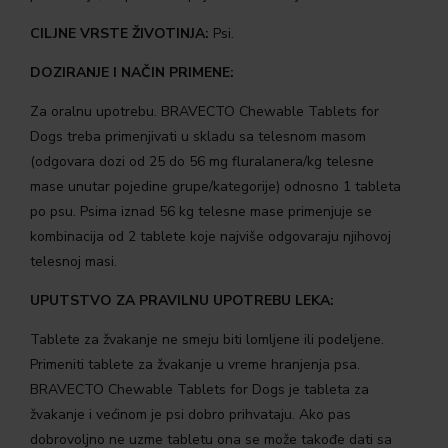
CILJNE VRSTE ŽIVOTINJA:
Psi.
DOZIRANJE I NAČIN PRIMENE:
Za oralnu upotrebu. BRAVECTO Chewable Tablets for
Dogs treba primenjivati u skladu sa telesnom masom
(odgovara dozi od 25 do 56 mg fluralanera/kg telesne
mase unutar pojedine grupe/kategorije) odnosno 1 tableta
po psu. Psima iznad 56 kg telesne mase primenjuje se
kombinacija od 2 tablete koje najviše odgovaraju njihovoj
telesnoj masi.
UPUTSTVO ZA PRAVILNU UPOTREBU LEKA:
Tablete za žvakanje ne smeju biti lomljene ili podeljene.
Primeniti tablete za žvakanje u vreme hranjenja psa.
BRAVECTO Chewable Tablets for Dogs je tableta za
žvakanje i većinom je psi dobro prihvataju. Ako pas
dobrovoljno ne uzme tabletu ona se može takođe dati sa