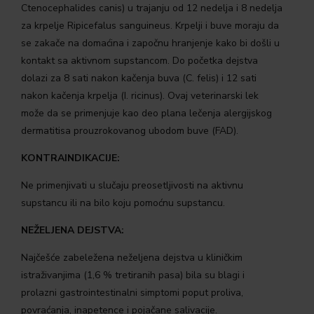
Ctenocephalides canis) u trajanju od 12 nedelja i 8 nedelja
za krpelje Ripicefalus sanguineus. Krpelji i buve moraju da
se zakače na domaćina i započnu hranjenje kako bi došli u
kontakt sa aktivnom supstancom. Do početka dejstva
dolazi za 8 sati nakon kačenja buva (C. felis) i 12 sati
nakon kačenja krpelja (I. ricinus). Ovaj veterinarski lek
može da se primenjuje kao deo plana lečenja alergijskog
dermatitisa prouzrokovanog ubodom buve (FAD).
KONTRAINDIKACIJE:
Ne primenjivati u slučaju preosetljivosti na aktivnu
supstancu ili na bilo koju pomoćnu supstancu.
NEŽELJENA DEJSTVA:
Najčešće zabeležena neželjena dejstva u kliničkim
istraživanjima (1,6 % tretiranih pasa) bila su blagi i
prolazni gastrointestinalni simptomi poput proliva,
povraćanja, inapetence i pojačane salivacije.