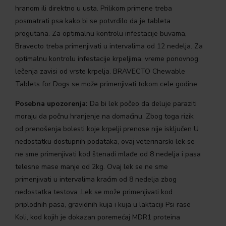
hranom ili direktno u usta. Prilikom primene treba
posmatrati psa kako bi se potvrdilo da je tableta
progutana. Za optimalnu kontrolu infestacije buvama,
Bravecto treba primenjivati u intervalima od 12 nedelja. Za
optimalnu kontrolu infestacije krpeljima, vreme ponovnog
lečenja zavisi od vrste krpelja. BRAVECTO Chewable
Tablets for Dogs se može primenjivati tokom cele godine.
Posebna upozorenja:
Da bi lek počeo da deluje paraziti
moraju da počnu hranjenje na domaćinu. Zbog toga rizik
od prenošenja bolesti koje krpelji prenose nije isključen U
nedostatku dostupnih podataka, ovaj veterinarski lek se
ne sme primenjivati kod štenadi mlađe od 8 nedelja i pasa
telesne mase manje od 2kg. Ovaj lek se ne sme
primenjivati u intervalima kraćim od 8 nedelja zbog
nedostatka testova .Lek se može primenjivati kod
priplodnih pasa, gravidnih kuja i kuja u laktaciji Psi rase
Koli, kod kojih je dokazan poremećaj MDR1 proteina