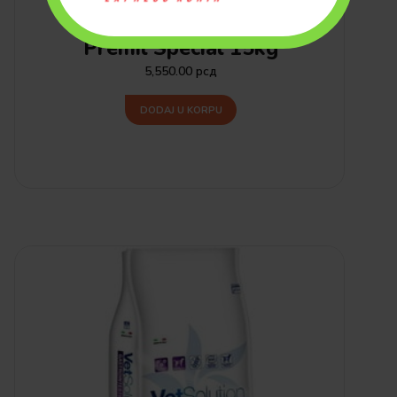
PSI
HRANA ZA PSE (SUVA)
Premil Special 15kg
5,550.00
рсд
DODAJ U KORPU