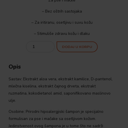
Za pse i mačke
– Bez oštrih sastojaka
– Za iritiranu, osetljivu i suvu kožu
– Stimuliše zdravu kožu i dlaku
Quantity
DODAJ U KORPU
Opis
Sastav: Ekstrakt aloa vera, ekstrakt kamilice, D-pantenol,
mlečna kiselina, ekstrakt čajnog drveta, ekstrakt
ruzmatina, kokodietanol amid, saponifikovano maslinovo
ulje.
Osobine: Prirodni hipoalergjiski šampon je specijalno
formulisan za pse i mačake sa osetljivom kožom.
Jedinstvenost ovog šampona je u tome što ne sadrži