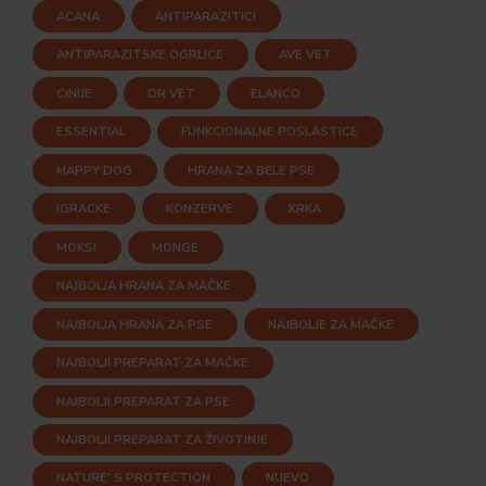
ACANA
ANTIPARAZITICI
ANTIPARAZITSKE OGRLICE
AVE VET
CINIJE
DR VET
ELANCO
ESSENTIAL
FUNKCIONALNE POSLASTICE
HAPPY DOG
HRANA ZA BELE PSE
IGRACKE
KONZERVE
KRKA
MOKSI
MONGE
NAJBOLJA HRANA ZA MAČKE
NAJBOLJA HRANA ZA PSE
NAJBOLJE ZA MAČKE
NAJBOLJI PREPARAT ZA MAČKE
NAJBOLJI PREPARAT ZA PSE
NAJBOLJI PREPARAT ZA ŽIVOTINJE
NATURE' S PROTECTION
NUEVO