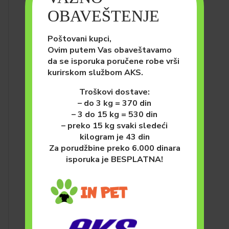
OBAVEŠTENJE
Poštovani kupci,
Ovim putem Vas obaveštavamo
da se isporuka poručene robe vrši
kurirskom službom AKS.
Troškovi dostave:
– do 3 kg = 370 din
– 3 do 15 kg = 530 din
– preko 15 kg svaki sledeći
kilogram je 43 din
PSI
HRANA ZA PSE (SUVA)
Za porudžbine preko 6.000 dinara
Monge All Breeds Adult
isporuka je BESPLATNA!
Jagnjetina, Pirinač i Krompir
12kg
8,400.00
рсд
DODAJ U KORPU