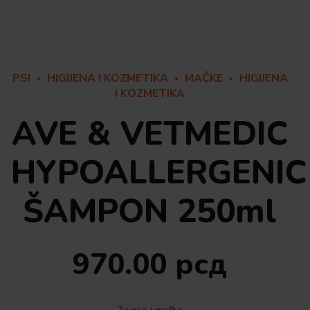
PSI
HIGIJENA I KOZMETIKA
MAČKE
HIGIJENA
I KOZMETIKA
AVE & VETMEDIC
HYPOALLERGENIC
ŠAMPON 250ml
970.00
рсд