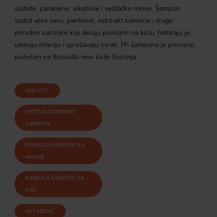
sulfate, parabene, alkohole i veštačke mirise. Šampon
sadrži aloe veru, pantenol, esktrakt kamilice i druge
prirodne sastojke koji deluju povoljno na kožu, hidriraju je,
umiruju iritaciju i sprečavaju svrab. Ph šampona je precizno
podešen na fiziološki nivo kože životinja.
AVE VET
HYPOALLERGENIC
SAMPON
NAJBOLJI SAMPON ZA
MACKE
NAJBOLJI ŠAMPON ZA
PSE
VETMEDIC