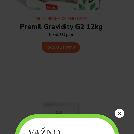
PSI
HRANA ZA PSE (SUVA)
Premil Gravidity G2 12kg
5,760.00
рсд
DODAJ U KORPU
×
VAŽNO