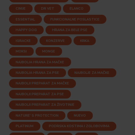
CINIJE
DR VET
ELANCO
ESSENTIAL
FUNKCIONALNE POSLASTICE
HAPPY DOG
HRANA ZA BELE PSE
IGRACKE
KONZERVE
KRKA
MOKSI
MONGE
NAJBOLJA HRANA ZA MAČKE
NAJBOLJA HRANA ZA PSE
NAJBOLJE ZA MAČKE
NAJBOLJI PREPARAT ZA MAČKE
NAJBOLJI PREPARAT ZA PSE
NAJBOLJI PREPARAT ZA ŽIVOTINJE
NATURE' S PROTECTION
NUEVO
PLATINUM
PODRSKA KOSTIMA I ZGLOBOVIMA