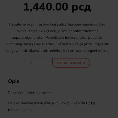
1,440.00
рсд
Hepatic je oralni rastvor koji sadrži Silybum marianum kao
aktivni sastojak koji deluje kao hepatoprotektor i
hepatoregenerator. Poboljšava funkciju jetre, podstiče
formiranje novih i regeneraciju oštećenih ćelija jetre. Preparat
ispoljava antiinflamatorni, antifibročni i antikancerogeni efekat.
Quantity
DODAJ U KORPU
Opis
Doziranje i način upotrebe:
Za pse telesne mase manje od 25kg: 1 kap na 0,5kg
telesne mase;