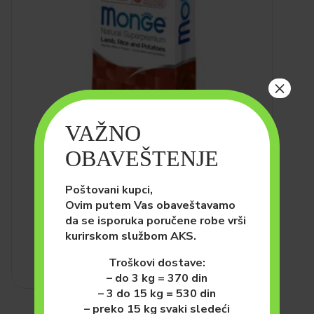
×
VAŽNO
PSI
HRANA ZA PSE (SUVA)
OBAVEŠTENJE
Monge All Breeds Adult
Jagnjetina, Pirinač i Krompir
Poštovani kupci,
12kg
Ovim putem Vas obaveštavamo
da se isporuka poručene robe vrši
8,400.00
рсд
kurirskom službom AKS.
DODAJ U KORPU
Troškovi dostave:
– do 3 kg = 370 din
– 3 do 15 kg = 530 din
– preko 15 kg svaki sledeći