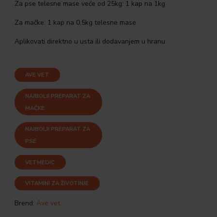
Za pse telesne mase veće od 25kg: 1 kap na 1kg
Za mačke: 1 kap na 0,5kg telesne mase
Aplikovati direktno u usta ili dodavanjem u hranu
AVE VET
NAJBOLJI PREPARAT ZA
MAČKE
NAJBOLJI PREPARAT ZA
PSE
VETMEDIC
VITAMINI ZA ŽIVOTINJE
Brend:
Ave vet